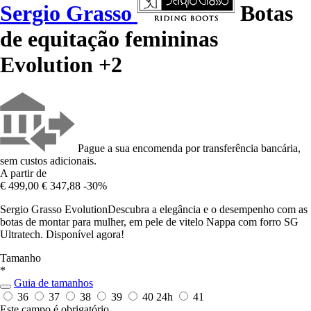
Sergio Grasso
Botas
de equitação femininas
Evolution +2
Pague a sua encomenda por transferência bancária,
sem custos adicionais.
A partir de
€ 499,00
€ 347,88
-30%
Sergio Grasso EvolutionDescubra a elegância e o desempenho com as
botas de montar para mulher, em pele de vitelo Nappa com forro SG
Ultratech. Disponível agora!
Tamanho
*
Guia de tamanhos
36
37
38
39
40
24h
41
Este campo é obrigatório