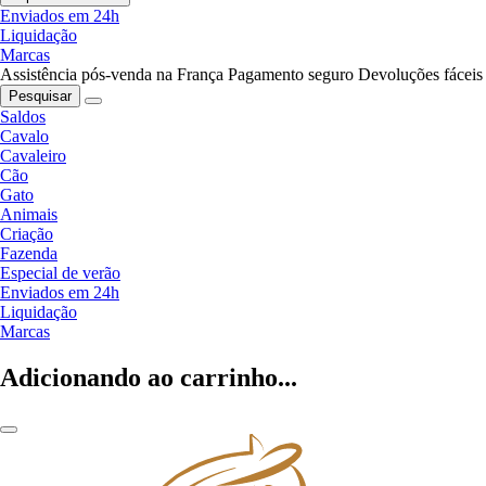
Enviados em 24h
Liquidação
Marcas
Assistência pós-venda na França
Pagamento seguro
Devoluções fáceis
Pesquisar
Saldos
Cavalo
Cavaleiro
Cão
Gato
Animais
Criação
Fazenda
Especial de verão
Enviados em 24h
Liquidação
Marcas
Adicionando ao carrinho...