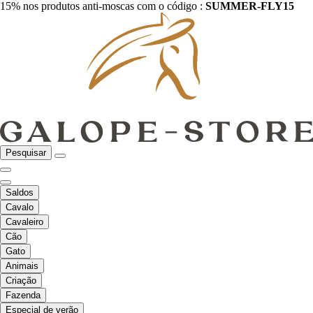
15% nos produtos anti-moscas com o código :
SUMMER-FLY15
Pesquisar
Saldos
Cavalo
Cavaleiro
Cão
Gato
Animais
Criação
Fazenda
Especial de verão