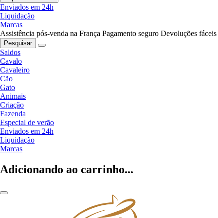
Enviados em 24h
Liquidação
Marcas
Assistência pós-venda na França
Pagamento seguro
Devoluções fáceis
Pesquisar
Saldos
Cavalo
Cavaleiro
Cão
Gato
Animais
Criação
Fazenda
Especial de verão
Enviados em 24h
Liquidação
Marcas
Adicionando ao carrinho...