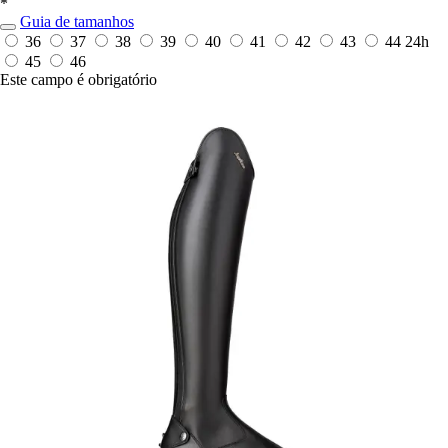
*
Guia de tamanhos
36
37
38
39
40
41
42
43
44
24h
45
46
Este campo é obrigatório