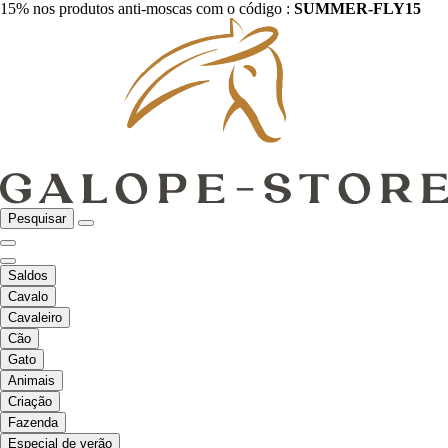
15% nos produtos anti-moscas com o código :
SUMMER-FLY15
Pesquisar
Saldos
Cavalo
Cavaleiro
Cão
Gato
Animais
Criação
Fazenda
Especial de verão