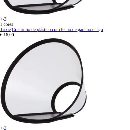
+-3
1 cores
Trixie
Colarinho de plástico com fecho de gancho e laço
€ 16,00
+-3