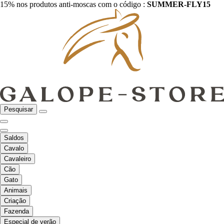
15% nos produtos anti-moscas com o código :
SUMMER-FLY15
Pesquisar
Saldos
Cavalo
Cavaleiro
Cão
Gato
Animais
Criação
Fazenda
Especial de verão