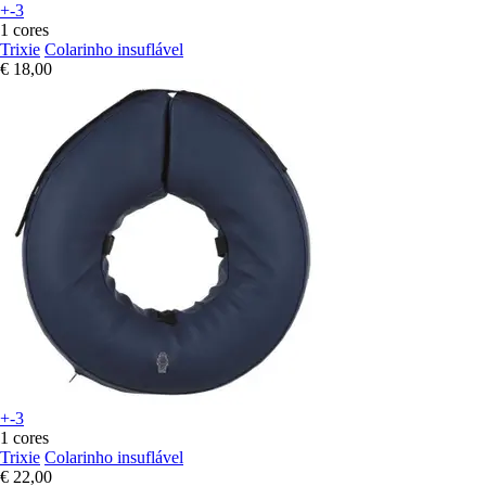
+-3
1 cores
Trixie
Colarinho insuflável
€ 18,00
+-3
1 cores
Trixie
Colarinho insuflável
€ 22,00