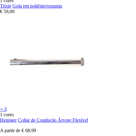
1 cores
Trixie
Gola em poliéster/espuma
€ 59,00
+-3
1 cores
Heiniger
Collar de Condução Árvore Flexível
A partir de
€ 68,99