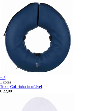
+-3
1 cores
Trixie
Colarinho insuflável
€ 22,00