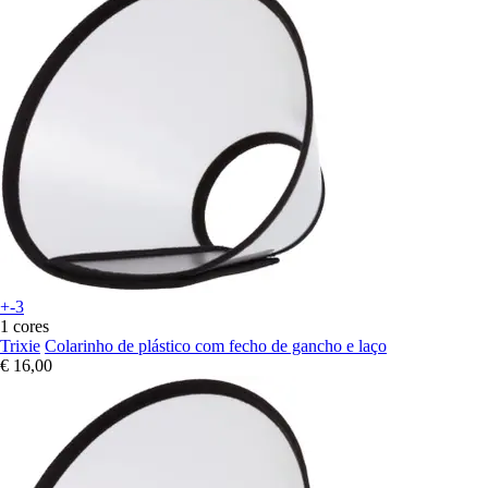
+-3
1 cores
Trixie
Colarinho de plástico com fecho de gancho e laço
€ 16,00