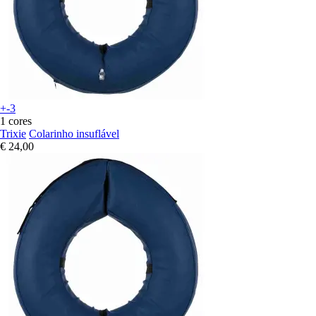
+-3
1 cores
Trixie
Colarinho insuflável
€ 24,00