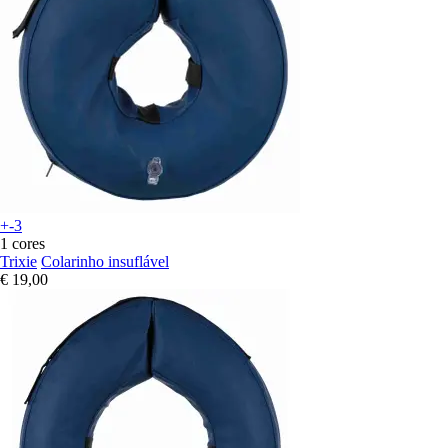
+-3
1 cores
Trixie
Colarinho insuflável
€ 19,00