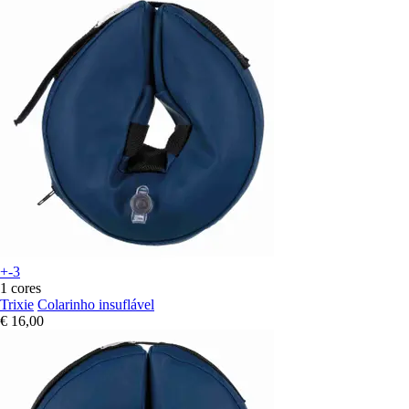
+-3
1 cores
Trixie
Colarinho insuflável
€ 16,00