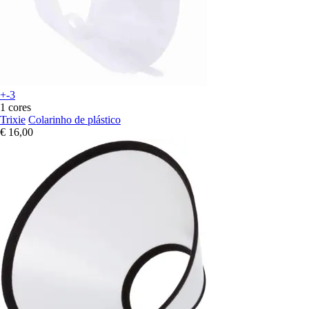
+-3
1 cores
Trixie
Colarinho de plástico
€ 16,00