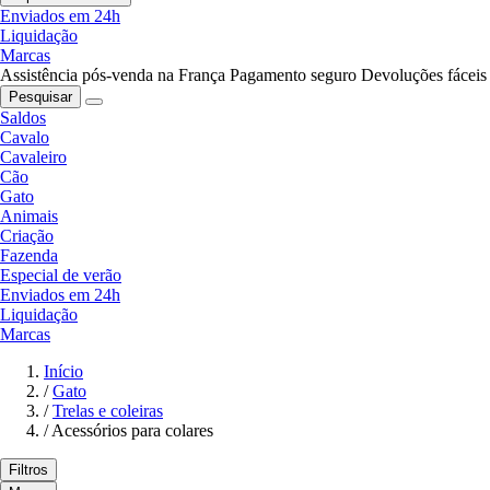
Enviados em 24h
Liquidação
Marcas
Assistência pós-venda na França
Pagamento seguro
Devoluções fáceis
Pesquisar
Saldos
Cavalo
Cavaleiro
Cão
Gato
Animais
Criação
Fazenda
Especial de verão
Enviados em 24h
Liquidação
Marcas
Início
/
Gato
/
Trelas e coleiras
/
Acessórios para colares
Filtros