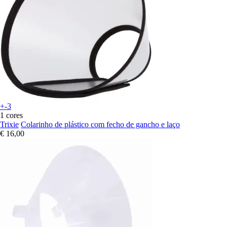
+-3
1 cores
Trixie
Colarinho de plástico com fecho de gancho e laço
€ 16,00