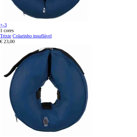
+-3
1 cores
Trixie
Colarinho insuflável
€ 23,00