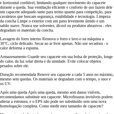
e horizontal confiável, limitando qualquer movimento do capacete
durante a queda. Sua ventilação eficiente e conforto de uso fazem dele
um capacete adequado tanto para treino quanto para competição, para
cavaleiros que buscam segurança, estabilidade e tecnologia. Limpeza
da concha Limpe o exterior com um pano levemente úmido e um
sabão suave. Nunca use solventes, álcool ou produtos abrasivos - eles
degradam os materiais da concha.
Lavagem do forro interno Remova o forro e lave-o na máquina a
30°C, ciclo delicado. Secar ao ar livre apenas. Não use secadora - o
calor deforma a espuma.
Armazenamento Guarde seu capacete em sua bolsa de proteção, longe
do calor, da luz solar direta e da umidade. Evite colocar objetos
pesados sobre ele.
Duração recomendada Renove seu capacete a cada 5 anos no máximo,
mesmo sem quedas. Os materiais se degradam com o tempo, o suor e
os UV.
Após uma queda Após uma queda, mesmo sem danos visíveis,
recomendamos substituir seu capacete. Microfissuras invisíveis podem
alterar a estrutura, e o EPS não pode ser substituído sem uma nova
homologação completa. Como medir meu tamanho de capacete?