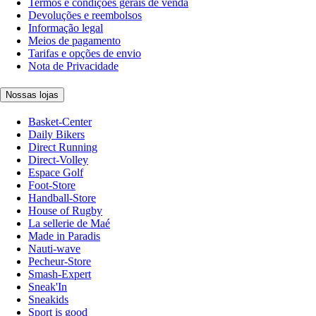
Termos e condições gerais de venda
Devoluções e reembolsos
Informação legal
Meios de pagamento
Tarifas e opções de envio
Nota de Privacidade
Nossas lojas
Basket-Center
Daily Bikers
Direct Running
Direct-Volley
Espace Golf
Foot-Store
Handball-Store
House of Rugby
La sellerie de Maé
Made in Paradis
Nauti-wave
Pecheur-Store
Smash-Expert
Sneak'In
Sneakids
Sport is good