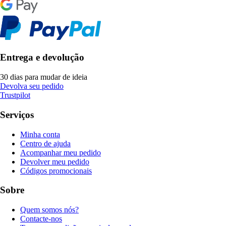
Entrega e devolução
30 dias para mudar de ideia
Devolva seu pedido
Trustpilot
Serviços
Minha conta
Centro de ajuda
Acompanhar meu pedido
Devolver meu pedido
Códigos promocionais
Sobre
Quem somos nós?
Contacte-nos