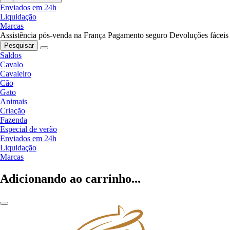
Enviados em 24h
Liquidação
Marcas
Assistência pós-venda na França
Pagamento seguro
Devoluções fáceis
Pesquisar
Saldos
Cavalo
Cavaleiro
Cão
Gato
Animais
Criação
Fazenda
Especial de verão
Enviados em 24h
Liquidação
Marcas
Adicionando ao carrinho...