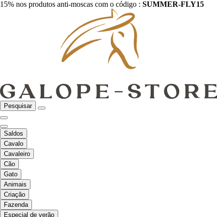
15% nos produtos anti-moscas com o código :
SUMMER-FLY15
Pesquisar
Saldos
Cavalo
Cavaleiro
Cão
Gato
Animais
Criação
Fazenda
Especial de verão