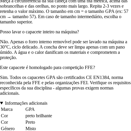
Meça a circunferência da sua cabeça com uma fita métrica, acima das
sobrancelhas e das orelhas, no ponto mais largo. Repita 2-3 vezes e
retenha o valor máximo. O tamanho em cm = o tamanho GPA (ex: 57
cm → tamanho 57). Em caso de tamanho intermediário, escolha o
tamanho superior.
Posso lavar o capacete inteiro na máquina?
Não. Apenas o forro interno removível pode ser lavado na máquina a
30°C, ciclo delicado. A concha deve ser limpa apenas com um pano
úmido. A água e o calor danificam os materiais e comprometem a
proteção.
Este capacete é homologado para competição FFE?
Sim. Todos os capacetes GPA são certificados CE EN1384, norma
reconhecida pela FFE e pelas organizações FEI. Verifique os requisitos
específicos da sua disciplina - algumas provas exigem normas
adicionais.
Informações adicionais
Marca
GPA
Cor
preto brilhante
Cor
Preto
Género
Misto