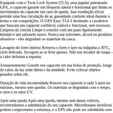
Equipado com o Twin Lock System (TLS), uma jugular patenteada
GPA, o capacete garante um bloqueio lateral e horizontal que limita os
movimentos do capacete em caso de queda. Sua ventilação eficaz
permite uma boa circulação de ar, garantindo conforto ideal durante o
treino e em competições. O GPA Easy TLS é destinado a cavaleiros
que buscam um capacete confiável, estável e funcional, sem excessos.
Limpeza da concha Limpe o exterior com um pano ligeiramente
húmido e um sabonete suave. Nunca use solventes, álcool ou produtos
abrasivos - eles degradam os materiais da casca.
Lavagem do forro interno Remova o forro e lave na máquina a 30°C,
ciclo delicado. Secagem ao ar livre apenas. Não use secador de roupa -
o calor deforma a espuma.
Armazenamento Guarde seu capacete em sua bolsa de proteção, longe
do calor, da luz solar direta e da umidade. Evite colocar objetos
pesados sobre ele.
Duração de vida recomendada Renove seu capacete a cada 5 anos no
máximo, mesmo sem quedas. Os materiais se degradam com o tempo,
o suor e os raios UV.
Após uma queda Após uma queda, mesmo sem danos visíveis,
recomendamos a substituição do seu capacete. Microfissuras invisíveis
podem comprometer a estrutura, e o EPS não pode ser substituído sem