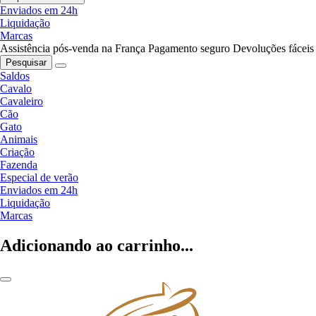
Enviados em 24h
Liquidação
Marcas
Assistência pós-venda na França
Pagamento seguro
Devoluções fáceis
Pesquisar
Saldos
Cavalo
Cavaleiro
Cão
Gato
Animais
Criação
Fazenda
Especial de verão
Enviados em 24h
Liquidação
Marcas
Adicionando ao carrinho...