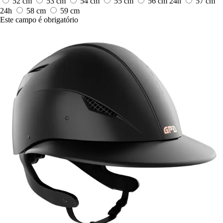
52 cm
53 cm
54 cm
55 cm
56 cm
24h
57 cm
24h
58 cm
59 cm
Este campo é obrigatório