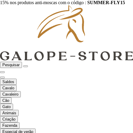
15% nos produtos anti-moscas com o código :
SUMMER-FLY15
Pesquisar
Saldos
Cavalo
Cavaleiro
Cão
Gato
Animais
Criação
Fazenda
Especial de verão