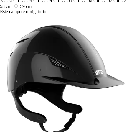
52 cm
53 cm
54 cm
55 cm
56 cm
57 cm
58 cm
59 cm
Este campo é obrigatório