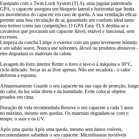
Equipado com o Twin Lock System (TLS), uma jugular patenteada
GPA, o capacete assegura um bloqueio lateral e horizontal que limita
os movimentos do capacete em caso de queda. A sua ventilação eficaz
permite uma boa circulação de ar, garantindo um conforto ideal tanto
nos treinos como nas competições. O GPA Easy TLS destina-se a
cavaleiros que procuram um capacete fiável, estável e funcional, sem
excessos.
Limpeza da concha Limpe o exterior com um pano levemente húmido
e um sabão suave. Nunca use solventes, álcool ou produtos abrasivos -
eles degradam os materiais da calota.
Lavagem do forro interior Retire o forro e lave-o à máquina a 30°C,
ciclo delicado. Secar ao ar livre apenas. Não use secadora - o calor
deforma a espuma.
Armazenamento Guarde o seu capacete na sua capa de proteção, longe
do calor, da luz solar direta e da humidade. Evite colocar objetos
pesados em cima.
Duração de vida recomendada Renove o seu capacete a cada 5 anos
no máximo, mesmo sem quedas. Os materiais degradam-se com o
tempo, o suor e os UV.
Após uma queda Após uma queda, mesmo sem danos visíveis,
recomendamos substituir o seu capacete. Microfissuras invisíveis