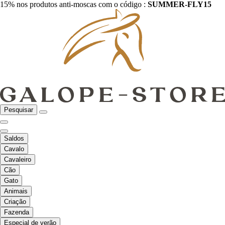
15% nos produtos anti-moscas com o código :
SUMMER-FLY15
Pesquisar
Saldos
Cavalo
Cavaleiro
Cão
Gato
Animais
Criação
Fazenda
Especial de verão