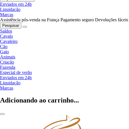
Enviados em 24h
Liquidação
Marcas
Assistência pós-venda na França
Pagamento seguro
Devoluções fáceis
Pesquisar
Saldos
Cavalo
Cavaleiro
Cão
Gato
Animais
Criação
Fazenda
Especial de verão
Enviados em 24h
Liquidação
Marcas
Adicionando ao carrinho...