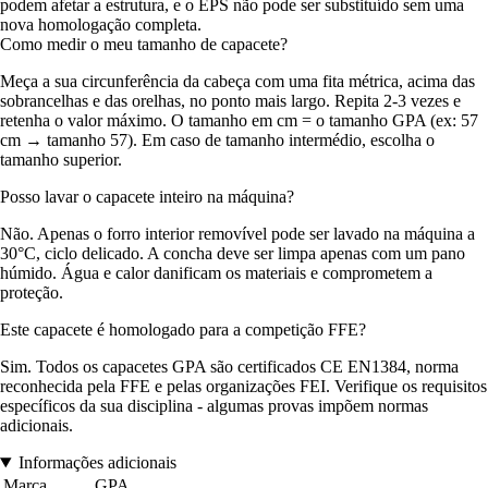
podem afetar a estrutura, e o EPS não pode ser substituído sem uma
nova homologação completa.
Como medir o meu tamanho de capacete?
Meça a sua circunferência da cabeça com uma fita métrica, acima das
sobrancelhas e das orelhas, no ponto mais largo. Repita 2-3 vezes e
retenha o valor máximo. O tamanho em cm = o tamanho GPA (ex: 57
cm → tamanho 57). Em caso de tamanho intermédio, escolha o
tamanho superior.
Posso lavar o capacete inteiro na máquina?
Não. Apenas o forro interior removível pode ser lavado na máquina a
30°C, ciclo delicado. A concha deve ser limpa apenas com um pano
húmido. Água e calor danificam os materiais e comprometem a
proteção.
Este capacete é homologado para a competição FFE?
Sim. Todos os capacetes GPA são certificados CE EN1384, norma
reconhecida pela FFE e pelas organizações FEI. Verifique os requisitos
específicos da sua disciplina - algumas provas impõem normas
adicionais.
Informações adicionais
Marca
GPA