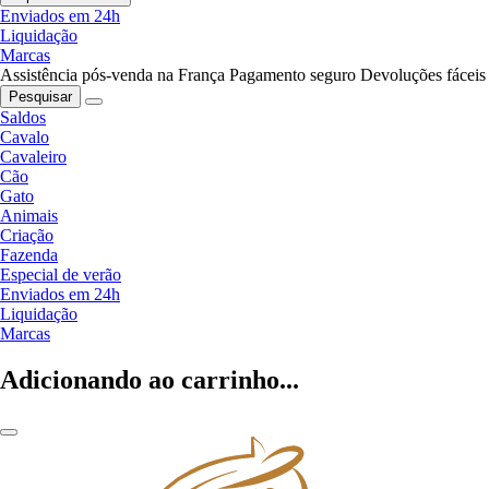
Enviados em 24h
Liquidação
Marcas
Assistência pós-venda na França
Pagamento seguro
Devoluções fáceis
Pesquisar
Saldos
Cavalo
Cavaleiro
Cão
Gato
Animais
Criação
Fazenda
Especial de verão
Enviados em 24h
Liquidação
Marcas
Adicionando ao carrinho...