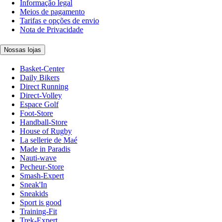
Informação legal
Meios de pagamento
Tarifas e opções de envio
Nota de Privacidade
Nossas lojas
Basket-Center
Daily Bikers
Direct Running
Direct-Volley
Espace Golf
Foot-Store
Handball-Store
House of Rugby
La sellerie de Maé
Made in Paradis
Nauti-wave
Pecheur-Store
Smash-Expert
Sneak'In
Sneakids
Sport is good
Training-Fit
Trek-Expert