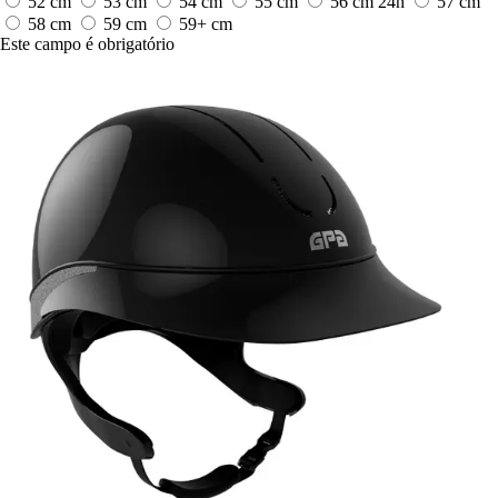
52 cm
53 cm
54 cm
55 cm
56 cm
24h
57 cm
58 cm
59 cm
59+ cm
Este campo é obrigatório