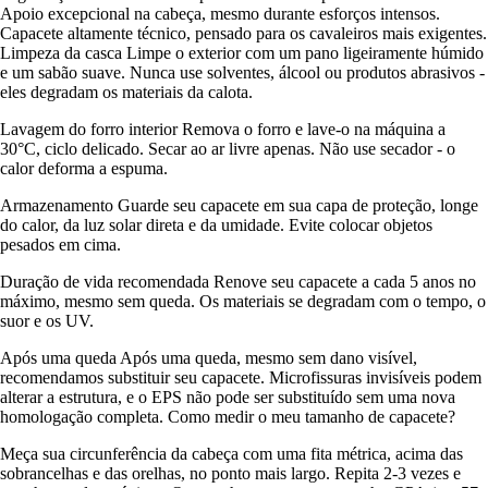
Apoio excepcional na cabeça, mesmo durante esforços intensos.
Capacete altamente técnico, pensado para os cavaleiros mais exigentes.
Limpeza da casca Limpe o exterior com um pano ligeiramente húmido
e um sabão suave. Nunca use solventes, álcool ou produtos abrasivos -
eles degradam os materiais da calota.
Lavagem do forro interior Remova o forro e lave-o na máquina a
30°C, ciclo delicado. Secar ao ar livre apenas. Não use secador - o
calor deforma a espuma.
Armazenamento Guarde seu capacete em sua capa de proteção, longe
do calor, da luz solar direta e da umidade. Evite colocar objetos
pesados em cima.
Duração de vida recomendada Renove seu capacete a cada 5 anos no
máximo, mesmo sem queda. Os materiais se degradam com o tempo, o
suor e os UV.
Após uma queda Após uma queda, mesmo sem dano visível,
recomendamos substituir seu capacete. Microfissuras invisíveis podem
alterar a estrutura, e o EPS não pode ser substituído sem uma nova
homologação completa. Como medir o meu tamanho de capacete?
Meça sua circunferência da cabeça com uma fita métrica, acima das
sobrancelhas e das orelhas, no ponto mais largo. Repita 2-3 vezes e