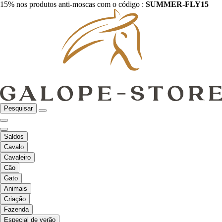
15% nos produtos anti-moscas com o código :
SUMMER-FLY15
Pesquisar
Saldos
Cavalo
Cavaleiro
Cão
Gato
Animais
Criação
Fazenda
Especial de verão