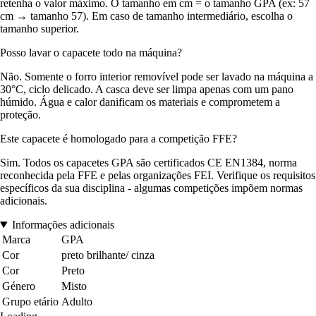
retenha o valor máximo. O tamanho em cm = o tamanho GPA (ex: 57
cm → tamanho 57). Em caso de tamanho intermediário, escolha o
tamanho superior.
Posso lavar o capacete todo na máquina?
Não. Somente o forro interior removível pode ser lavado na máquina a
30°C, ciclo delicado. A casca deve ser limpa apenas com um pano
húmido. Água e calor danificam os materiais e comprometem a
proteção.
Este capacete é homologado para a competição FFE?
Sim. Todos os capacetes GPA são certificados CE EN1384, norma
reconhecida pela FFE e pelas organizações FEI. Verifique os requisitos
específicos da sua disciplina - algumas competições impõem normas
adicionais.
Informações adicionais
Marca
GPA
Cor
preto brilhante/ cinza
Cor
Preto
Género
Misto
Grupo etário
Adulto