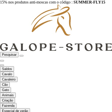
15% nos produtos anti-moscas com o código :
SUMMER-FLY15
Pesquisar
Saldos
Cavalo
Cavaleiro
Cão
Gato
Animais
Criação
Fazenda
Especial de verão