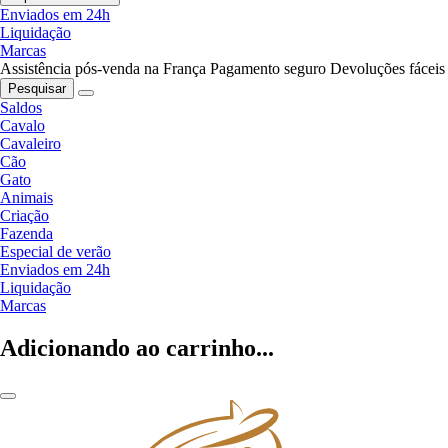
Enviados em 24h
Liquidação
Marcas
Assistência pós-venda na França
Pagamento seguro
Devoluções fáceis
Pesquisar
Saldos
Cavalo
Cavaleiro
Cão
Gato
Animais
Criação
Fazenda
Especial de verão
Enviados em 24h
Liquidação
Marcas
Adicionando ao carrinho...