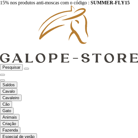
15% nos produtos anti-moscas com o código :
SUMMER-FLY15
Pesquisar
Saldos
Cavalo
Cavaleiro
Cão
Gato
Animais
Criação
Fazenda
Especial de verão