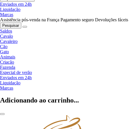
Enviados em 24h
Liquidação
Marcas
Assistência pós-venda na França
Pagamento seguro
Devoluções fáceis
Pesquisar
Saldos
Cavalo
Cavaleiro
Cão
Gato
Animais
Criação
Fazenda
Especial de verão
Enviados em 24h
Liquidação
Marcas
Adicionando ao carrinho...