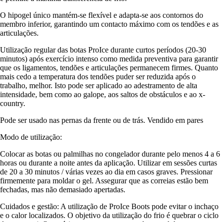
O hipogel único mantém-se flexível e adapta-se aos contornos do
membro inferior, garantindo um contacto máximo com os tendões e as
articulações.
Utilização regular das botas ProIce durante curtos períodos (20-30
minutos) após exercício intenso como medida preventiva para garantir
que os ligamentos, tendões e articulações permanecem firmes. Quanto
mais cedo a temperatura dos tendões puder ser reduzida após o
trabalho, melhor. Isto pode ser aplicado ao adestramento de alta
intensidade, bem como ao galope, aos saltos de obstáculos e ao x-
country.
Pode ser usado nas pernas da frente ou de trás. Vendido em pares
Modo de utilização:
Colocar as botas ou palmilhas no congelador durante pelo menos 4 a 6
horas ou durante a noite antes da aplicação. Utilizar em sessões curtas
de 20 a 30 minutos / várias vezes ao dia em casos graves. Pressionar
firmemente para moldar o gel. Assegurar que as correias estão bem
fechadas, mas não demasiado apertadas.
Cuidados e gestão: A utilização de ProIce Boots pode evitar o inchaço
e o calor localizados. O objetivo da utilização do frio é quebrar o ciclo