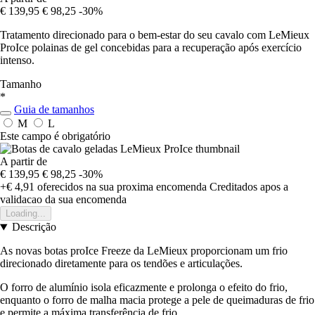
€ 139,95
€ 98,25
-30%
Tratamento direcionado para o bem-estar do seu cavalo com LeMieux
ProIce polainas de gel concebidas para a recuperação após exercício
intenso.
Tamanho
*
Guia de tamanhos
M
L
Este campo é obrigatório
A partir de
€ 139,95
€ 98,25
-30%
+€ 4,91
oferecidos na sua proxima encomenda
Creditados apos a
validacao da sua encomenda
Loading...
Descrição
As novas botas proIce Freeze da LeMieux proporcionam um frio
direcionado diretamente para os tendões e articulações.
O forro de alumínio isola eficazmente e prolonga o efeito do frio,
enquanto o forro de malha macia protege a pele de queimaduras de frio
e permite a máxima transferência de frio.