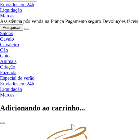
Enviados em 24h
Liquidação
Marcas
Assistência pós-venda na França
Pagamento seguro
Devoluções fáceis
Pesquisar
Saldos
Cavalo
Cavaleiro
Cão
Gato
Animais
Criação
Fazenda
Especial de verão
Enviados em 24h
Liquidação
Marcas
Adicionando ao carrinho...