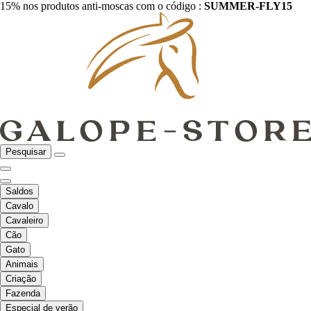
15% nos produtos anti-moscas com o código :
SUMMER-FLY15
Pesquisar
Saldos
Cavalo
Cavaleiro
Cão
Gato
Animais
Criação
Fazenda
Especial de verão