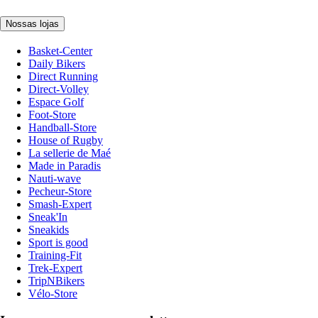
Nossas lojas
Basket-Center
Daily Bikers
Direct Running
Direct-Volley
Espace Golf
Foot-Store
Handball-Store
House of Rugby
La sellerie de Maé
Made in Paradis
Nauti-wave
Pecheur-Store
Smash-Expert
Sneak'In
Sneakids
Sport is good
Training-Fit
Trek-Expert
TripNBikers
Vélo-Store