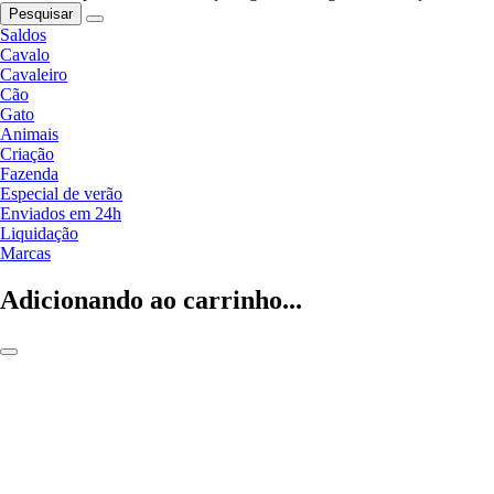
Pesquisar
Saldos
Cavalo
Cavaleiro
Cão
Gato
Animais
Criação
Fazenda
Especial de verão
Enviados em 24h
Liquidação
Marcas
Adicionando ao carrinho...