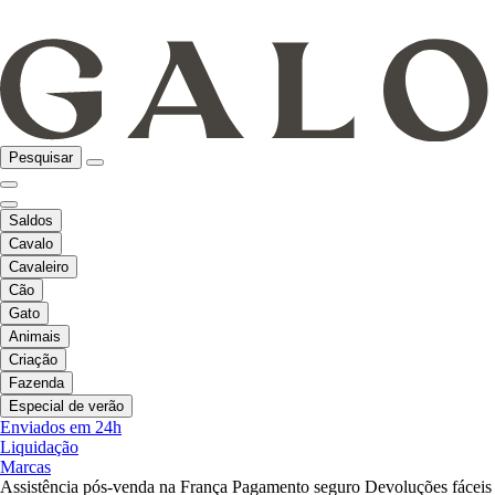
Pesquisar
Saldos
Cavalo
Cavaleiro
Cão
Gato
Animais
Criação
Fazenda
Especial de verão
Enviados em 24h
Liquidação
Marcas
Assistência pós-venda na França
Pagamento seguro
Devoluções fáceis