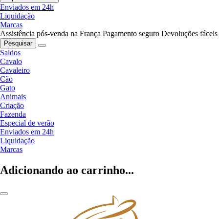
Enviados em 24h
Liquidação
Marcas
Assistência pós-venda na França
Pagamento seguro
Devoluções fáceis
Pesquisar
Saldos
Cavalo
Cavaleiro
Cão
Gato
Animais
Criação
Fazenda
Especial de verão
Enviados em 24h
Liquidação
Marcas
Adicionando ao carrinho...