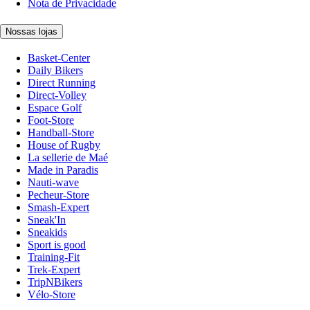
Nota de Privacidade
Nossas lojas
Basket-Center
Daily Bikers
Direct Running
Direct-Volley
Espace Golf
Foot-Store
Handball-Store
House of Rugby
La sellerie de Maé
Made in Paradis
Nauti-wave
Pecheur-Store
Smash-Expert
Sneak'In
Sneakids
Sport is good
Training-Fit
Trek-Expert
TripNBikers
Vélo-Store