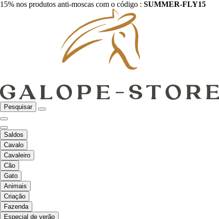
15% nos produtos anti-moscas com o código :
SUMMER-FLY15
Pesquisar
Saldos
Cavalo
Cavaleiro
Cão
Gato
Animais
Criação
Fazenda
Especial de verão