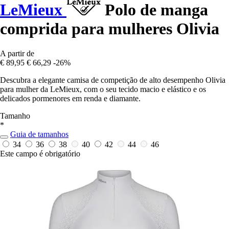
LeMieux
Polo de manga
comprida para mulheres Olivia
A partir de
€ 89,95
€ 66,29
-26%
Descubra a elegante camisa de competição de alto desempenho Olivia
para mulher da LeMieux, com o seu tecido macio e elástico e os
delicados pormenores em renda e diamante.
Tamanho
*
Guia de tamanhos
34
36
38
40
42
44
46
Este campo é obrigatório