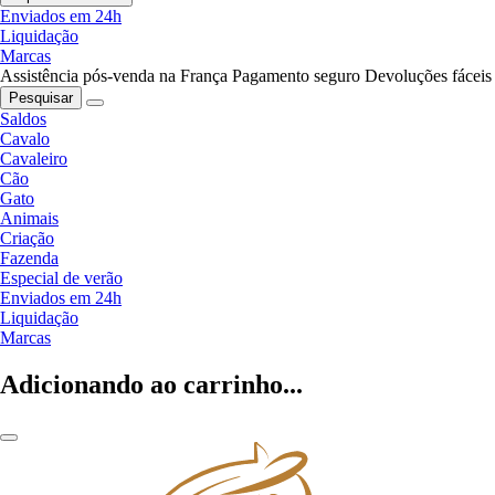
Enviados em 24h
Liquidação
Marcas
Assistência pós-venda na França
Pagamento seguro
Devoluções fáceis
Pesquisar
Saldos
Cavalo
Cavaleiro
Cão
Gato
Animais
Criação
Fazenda
Especial de verão
Enviados em 24h
Liquidação
Marcas
Adicionando ao carrinho...