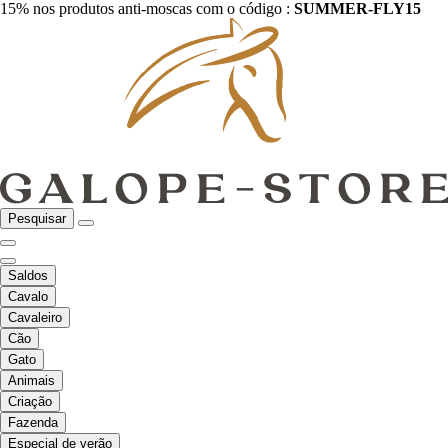
15% nos produtos anti-moscas com o código :
SUMMER-FLY15
Pesquisar
Saldos
Cavalo
Cavaleiro
Cão
Gato
Animais
Criação
Fazenda
Especial de verão