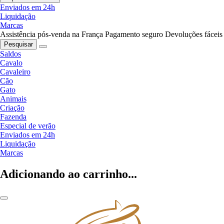
Enviados em 24h
Liquidação
Marcas
Assistência pós-venda na França
Pagamento seguro
Devoluções fáceis
Pesquisar
Saldos
Cavalo
Cavaleiro
Cão
Gato
Animais
Criação
Fazenda
Especial de verão
Enviados em 24h
Liquidação
Marcas
Adicionando ao carrinho...