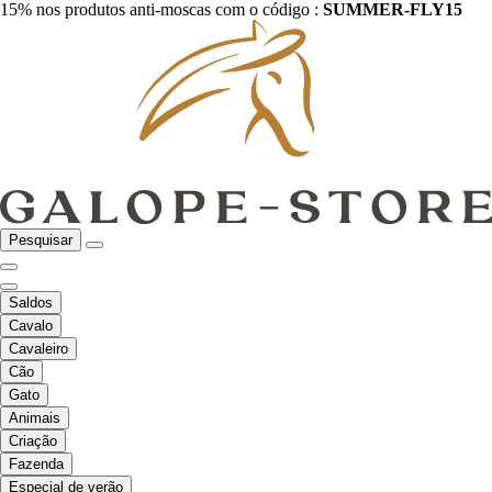
15% nos produtos anti-moscas com o código :
SUMMER-FLY15
Pesquisar
Saldos
Cavalo
Cavaleiro
Cão
Gato
Animais
Criação
Fazenda
Especial de verão