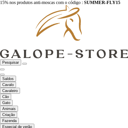
15% nos produtos anti-moscas com o código :
SUMMER-FLY15
Pesquisar
Saldos
Cavalo
Cavaleiro
Cão
Gato
Animais
Criação
Fazenda
Especial de verão