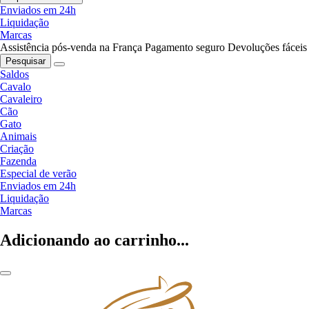
Enviados em 24h
Liquidação
Marcas
Assistência pós-venda na França
Pagamento seguro
Devoluções fáceis
Pesquisar
Saldos
Cavalo
Cavaleiro
Cão
Gato
Animais
Criação
Fazenda
Especial de verão
Enviados em 24h
Liquidação
Marcas
Adicionando ao carrinho...