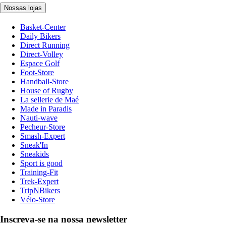
Nossas lojas
Basket-Center
Daily Bikers
Direct Running
Direct-Volley
Espace Golf
Foot-Store
Handball-Store
House of Rugby
La sellerie de Maé
Made in Paradis
Nauti-wave
Pecheur-Store
Smash-Expert
Sneak'In
Sneakids
Sport is good
Training-Fit
Trek-Expert
TripNBikers
Vélo-Store
Inscreva-se na nossa newsletter