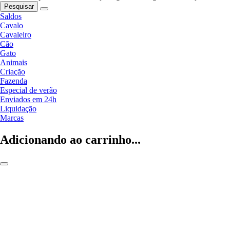
Pesquisar
Saldos
Cavalo
Cavaleiro
Cão
Gato
Animais
Criação
Fazenda
Especial de verão
Enviados em 24h
Liquidação
Marcas
Adicionando ao carrinho...