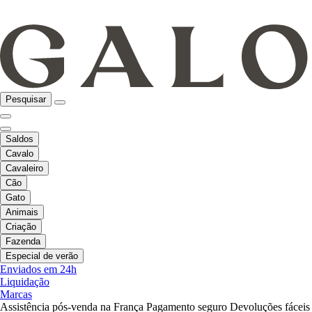
Pesquisar
Saldos
Cavalo
Cavaleiro
Cão
Gato
Animais
Criação
Fazenda
Especial de verão
Enviados em 24h
Liquidação
Marcas
Assistência pós-venda na França
Pagamento seguro
Devoluções fáceis