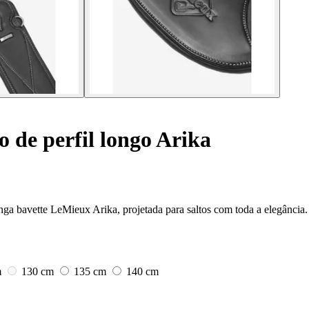
 de perfil longo Arika
nga bavette LeMieux Arika, projetada para saltos com toda a elegância.
m
130 cm
135 cm
140 cm