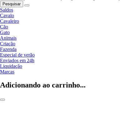
Pesquisar
Saldos
Cavalo
Cavaleiro
Cão
Gato
Animais
Criação
Fazenda
Especial de verão
Enviados em 24h
Liquidação
Marcas
Adicionando ao carrinho...