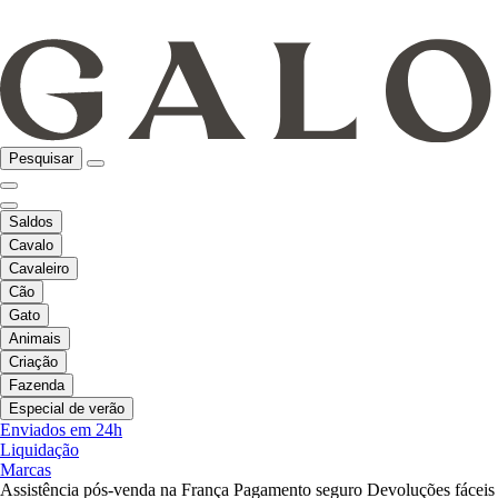
Pesquisar
Saldos
Cavalo
Cavaleiro
Cão
Gato
Animais
Criação
Fazenda
Especial de verão
Enviados em 24h
Liquidação
Marcas
Assistência pós-venda na França
Pagamento seguro
Devoluções fáceis