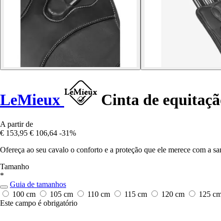
LeMieux
Cinta de equitação
A partir de
€ 153,95
€ 106,64
-31%
Ofereça ao seu cavalo o conforto e a proteção que ele merece com a sa
Tamanho
*
Guia de tamanhos
100 cm
105 cm
110 cm
115 cm
120 cm
125 c
Este campo é obrigatório