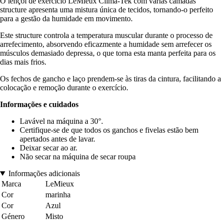
O lençol de exercício LeMieux Clima-Tek com várias camadas
structure apresenta uma mistura única de tecidos, tornando-o perfeito
para a gestão da humidade em movimento.
Este structure controla a temperatura muscular durante o processo de
arrefecimento, absorvendo eficazmente a humidade sem arrefecer os
músculos demasiado depressa, o que torna esta manta perfeita para os
dias mais frios.
Os fechos de gancho e laço prendem-se às tiras da cintura, facilitando a
colocação e remoção durante o exercício.
Informações e cuidados
Lavável na máquina a 30°.
Certifique-se de que todos os ganchos e fivelas estão bem
apertados antes de lavar.
Deixar secar ao ar.
Não secar na máquina de secar roupa
Informações adicionais
Marca
LeMieux
Cor
marinha
Cor
Azul
Género
Misto