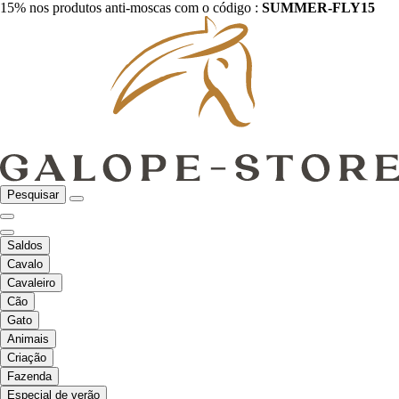
15% nos produtos anti-moscas com o código :
SUMMER-FLY15
Pesquisar
Saldos
Cavalo
Cavaleiro
Cão
Gato
Animais
Criação
Fazenda
Especial de verão