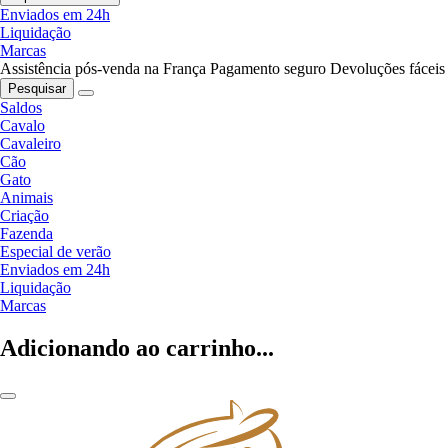
Enviados em 24h
Liquidação
Marcas
Assistência pós-venda na França
Pagamento seguro
Devoluções fáceis
Pesquisar
Saldos
Cavalo
Cavaleiro
Cão
Gato
Animais
Criação
Fazenda
Especial de verão
Enviados em 24h
Liquidação
Marcas
Adicionando ao carrinho...