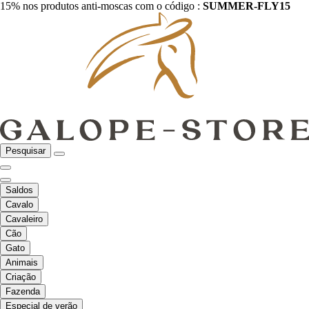
15% nos produtos anti-moscas com o código :
SUMMER-FLY15
Pesquisar
Saldos
Cavalo
Cavaleiro
Cão
Gato
Animais
Criação
Fazenda
Especial de verão