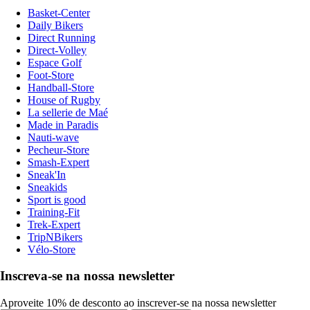
Basket-Center
Daily Bikers
Direct Running
Direct-Volley
Espace Golf
Foot-Store
Handball-Store
House of Rugby
La sellerie de Maé
Made in Paradis
Nauti-wave
Pecheur-Store
Smash-Expert
Sneak'In
Sneakids
Sport is good
Training-Fit
Trek-Expert
TripNBikers
Vélo-Store
Inscreva-se na nossa newsletter
Aproveite 10% de desconto ao inscrever-se na nossa newsletter