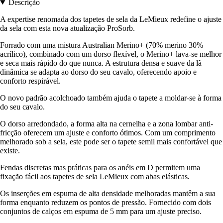
Descrição
A expertise renomada dos tapetes de sela da LeMieux redefine o ajuste
da sela com esta nova atualização ProSorb.
Forrado com uma mistura Australian Merino+ (70% merino 30%
acrílico), combinado com um dorso flexível, o Merino+ lava-se melhor
e seca mais rápido do que nunca. A estrutura densa e suave da lã
dinâmica se adapta ao dorso do seu cavalo, oferecendo apoio e
conforto respirável.
O novo padrão acolchoado também ajuda o tapete a moldar-se à forma
do seu cavalo.
O dorso arredondado, a forma alta na cernelha e a zona lombar anti-
fricção oferecem um ajuste e conforto ótimos. Com um comprimento
melhorado sob a sela, este pode ser o tapete semil mais confortável que
existe.
Fendas discretas mas práticas para os anéis em D permitem uma
fixação fácil aos tapetes de sela LeMieux com abas elásticas.
Os inserções em espuma de alta densidade melhoradas mantêm a sua
forma enquanto reduzem os pontos de pressão. Fornecido com dois
conjuntos de calços em espuma de 5 mm para um ajuste preciso.