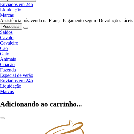
Enviados em 24h
Liquidação
Marcas
Assistência pós-venda na França
Pagamento seguro
Devoluções fáceis
Pesquisar
Saldos
Cavalo
Cavaleiro
Cão
Gato
Animais
Criação
Fazenda
Especial de verão
Enviados em 24h
Liquidação
Marcas
Adicionando ao carrinho...