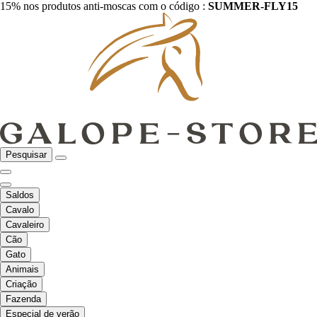
15% nos produtos anti-moscas com o código :
SUMMER-FLY15
Pesquisar
Saldos
Cavalo
Cavaleiro
Cão
Gato
Animais
Criação
Fazenda
Especial de verão