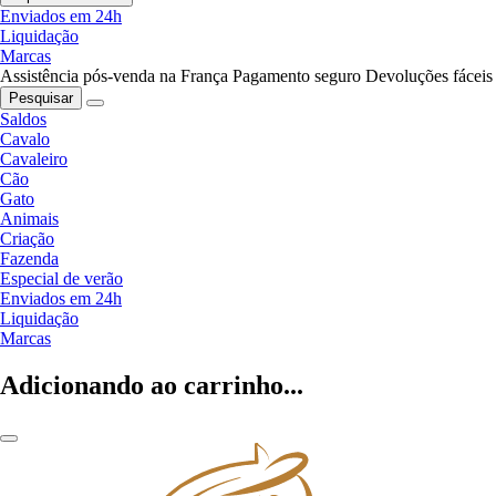
Enviados em 24h
Liquidação
Marcas
Assistência pós-venda na França
Pagamento seguro
Devoluções fáceis
Pesquisar
Saldos
Cavalo
Cavaleiro
Cão
Gato
Animais
Criação
Fazenda
Especial de verão
Enviados em 24h
Liquidação
Marcas
Adicionando ao carrinho...