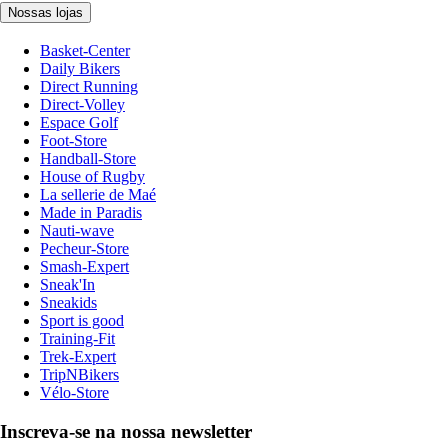
Nossas lojas
Basket-Center
Daily Bikers
Direct Running
Direct-Volley
Espace Golf
Foot-Store
Handball-Store
House of Rugby
La sellerie de Maé
Made in Paradis
Nauti-wave
Pecheur-Store
Smash-Expert
Sneak'In
Sneakids
Sport is good
Training-Fit
Trek-Expert
TripNBikers
Vélo-Store
Inscreva-se na nossa newsletter