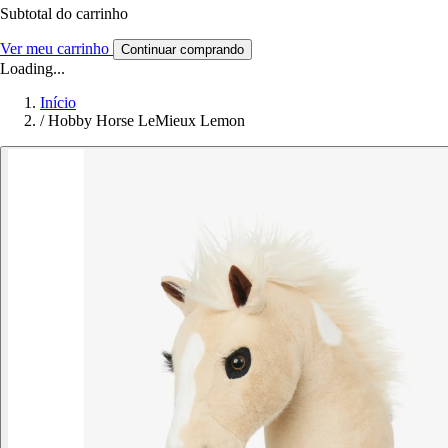
Subtotal do carrinho
Ver meu carrinho
Continuar comprando
Loading...
Início
/
Hobby Horse LeMieux Lemon