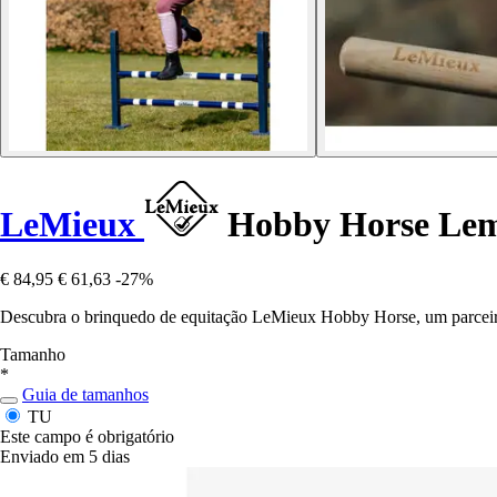
LeMieux
Hobby Horse Le
€ 84,95
€ 61,63
-27%
Descubra o brinquedo de equitação LeMieux Hobby Horse, um parceiro d
Tamanho
*
Guia de tamanhos
TU
Este campo é obrigatório
Enviado em 5 dias