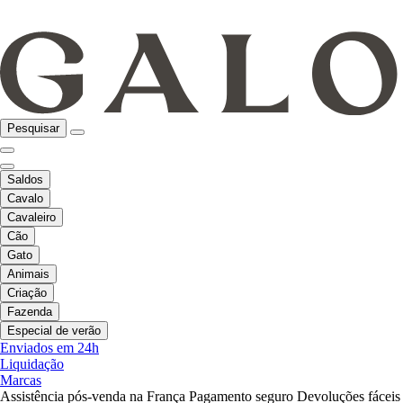
Pesquisar
Saldos
Cavalo
Cavaleiro
Cão
Gato
Animais
Criação
Fazenda
Especial de verão
Enviados em 24h
Liquidação
Marcas
Assistência pós-venda na França
Pagamento seguro
Devoluções fáceis