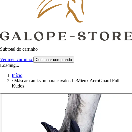
Subtotal do carrinho
Ver meu carrinho
Continuar comprando
Loading...
Início
/
Máscara anti-voo para cavalos LeMieux AeroGuard Full
Kudos