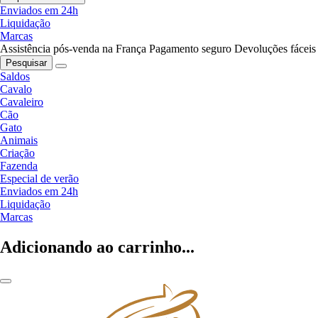
Enviados em 24h
Liquidação
Marcas
Assistência pós-venda na França
Pagamento seguro
Devoluções fáceis
Pesquisar
Saldos
Cavalo
Cavaleiro
Cão
Gato
Animais
Criação
Fazenda
Especial de verão
Enviados em 24h
Liquidação
Marcas
Adicionando ao carrinho...