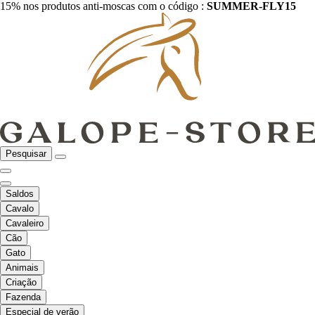
15% nos produtos anti-moscas com o código :
SUMMER-FLY15
Pesquisar
Saldos
Cavalo
Cavaleiro
Cão
Gato
Animais
Criação
Fazenda
Especial de verão