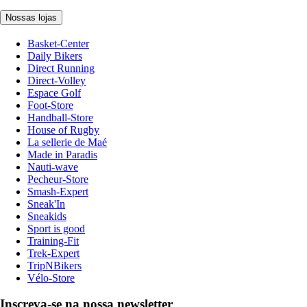
Nossas lojas
Basket-Center
Daily Bikers
Direct Running
Direct-Volley
Espace Golf
Foot-Store
Handball-Store
House of Rugby
La sellerie de Maé
Made in Paradis
Nauti-wave
Pecheur-Store
Smash-Expert
Sneak'In
Sneakids
Sport is good
Training-Fit
Trek-Expert
TripNBikers
Vélo-Store
Inscreva-se na nossa newsletter