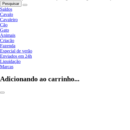
Pesquisar
Saldos
Cavalo
Cavaleiro
Cão
Gato
Animais
Criação
Fazenda
Especial de verão
Enviados em 24h
Liquidação
Marcas
Adicionando ao carrinho...