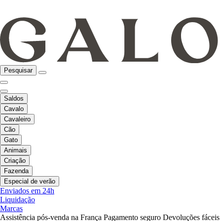
Pesquisar
Saldos
Cavalo
Cavaleiro
Cão
Gato
Animais
Criação
Fazenda
Especial de verão
Enviados em 24h
Liquidação
Marcas
Assistência pós-venda na França
Pagamento seguro
Devoluções fáceis