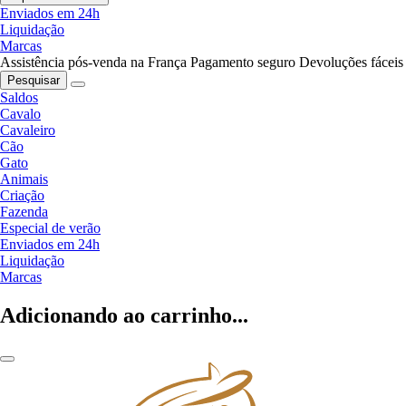
Enviados em 24h
Liquidação
Marcas
Assistência pós-venda na França
Pagamento seguro
Devoluções fáceis
Pesquisar
Saldos
Cavalo
Cavaleiro
Cão
Gato
Animais
Criação
Fazenda
Especial de verão
Enviados em 24h
Liquidação
Marcas
Adicionando ao carrinho...