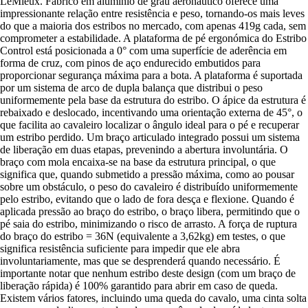
LeMieux. Fabrico em alumínio de grau aeronáutico oferece uma
impressionante relação entre resistência e peso, tornando-os mais leves
do que a maioria dos estribos no mercado, com apenas 419g cada, sem
comprometer a estabilidade. A plataforma de pé ergonómica do Estribo
Control está posicionada a 0° com uma superfície de aderência em
forma de cruz, com pinos de aço endurecido embutidos para
proporcionar segurança máxima para a bota. A plataforma é suportada
por um sistema de arco de dupla balança que distribui o peso
uniformemente pela base da estrutura do estribo. O ápice da estrutura é
rebaixado e deslocado, incentivando uma orientação externa de 45°, o
que facilita ao cavaleiro localizar o ângulo ideal para o pé e recuperar
um estribo perdido. Um braço articulado integrado possui um sistema
de liberação em duas etapas, prevenindo a abertura involuntária. O
braço com mola encaixa-se na base da estrutura principal, o que
significa que, quando submetido a pressão máxima, como ao pousar
sobre um obstáculo, o peso do cavaleiro é distribuído uniformemente
pelo estribo, evitando que o lado de fora desça e flexione. Quando é
aplicada pressão ao braço do estribo, o braço libera, permitindo que o
pé saia do estribo, minimizando o risco de arrasto. A força de ruptura
do braço do estribo = 36N (equivalente a 3,62kg) em testes, o que
significa resistência suficiente para impedir que ele abra
involuntariamente, mas que se desprenderá quando necessário. É
importante notar que nenhum estribo deste design (com um braço de
liberação rápida) é 100% garantido para abrir em caso de queda.
Existem vários fatores, incluindo uma queda do cavalo, uma cinta solta