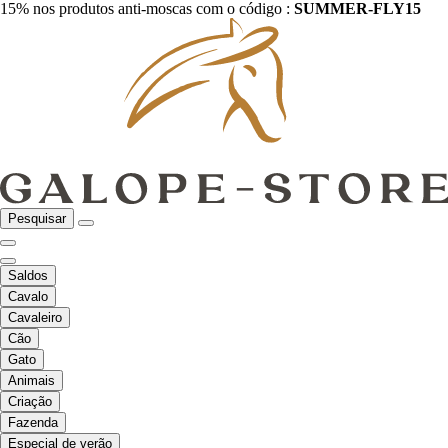
15% nos produtos anti-moscas com o código :
SUMMER-FLY15
Pesquisar
Saldos
Cavalo
Cavaleiro
Cão
Gato
Animais
Criação
Fazenda
Especial de verão