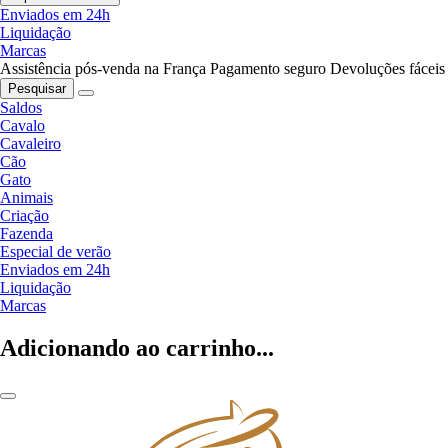
Enviados em 24h
Liquidação
Marcas
Assistência pós-venda na França
Pagamento seguro
Devoluções fáceis
Pesquisar
Saldos
Cavalo
Cavaleiro
Cão
Gato
Animais
Criação
Fazenda
Especial de verão
Enviados em 24h
Liquidação
Marcas
Adicionando ao carrinho...