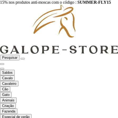
15% nos produtos anti-moscas com o código :
SUMMER-FLY15
Pesquisar
Saldos
Cavalo
Cavaleiro
Cão
Gato
Animais
Criação
Fazenda
Especial de verão