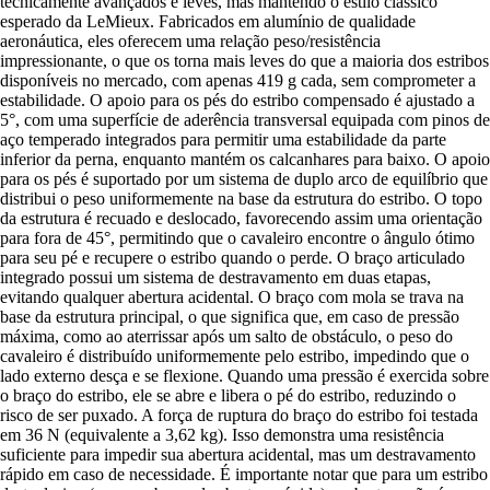
tecnicamente avançados e leves, mas mantendo o estilo clássico
esperado da LeMieux. Fabricados em alumínio de qualidade
aeronáutica, eles oferecem uma relação peso/resistência
impressionante, o que os torna mais leves do que a maioria dos estribos
disponíveis no mercado, com apenas 419 g cada, sem comprometer a
estabilidade. O apoio para os pés do estribo compensado é ajustado a
5°, com uma superfície de aderência transversal equipada com pinos de
aço temperado integrados para permitir uma estabilidade da parte
inferior da perna, enquanto mantém os calcanhares para baixo. O apoio
para os pés é suportado por um sistema de duplo arco de equilíbrio que
distribui o peso uniformemente na base da estrutura do estribo. O topo
da estrutura é recuado e deslocado, favorecendo assim uma orientação
para fora de 45°, permitindo que o cavaleiro encontre o ângulo ótimo
para seu pé e recupere o estribo quando o perde. O braço articulado
integrado possui um sistema de destravamento em duas etapas,
evitando qualquer abertura acidental. O braço com mola se trava na
base da estrutura principal, o que significa que, em caso de pressão
máxima, como ao aterrissar após um salto de obstáculo, o peso do
cavaleiro é distribuído uniformemente pelo estribo, impedindo que o
lado externo desça e se flexione. Quando uma pressão é exercida sobre
o braço do estribo, ele se abre e libera o pé do estribo, reduzindo o
risco de ser puxado. A força de ruptura do braço do estribo foi testada
em 36 N (equivalente a 3,62 kg). Isso demonstra uma resistência
suficiente para impedir sua abertura acidental, mas um destravamento
rápido em caso de necessidade. É importante notar que para um estribo