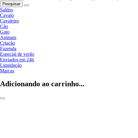
Pesquisar
Saldos
Cavalo
Cavaleiro
Cão
Gato
Animais
Criação
Fazenda
Especial de verão
Enviados em 24h
Liquidação
Marcas
Adicionando ao carrinho...