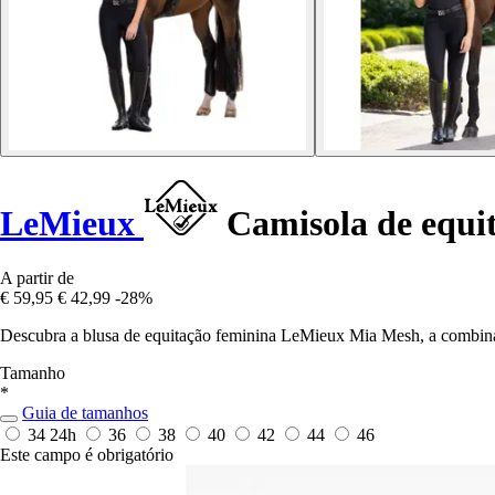
LeMieux
Camisola de equi
A partir de
€ 59,95
€ 42,99
-28%
Descubra a blusa de equitação feminina LeMieux Mia Mesh, a combinaçã
Tamanho
*
Guia de tamanhos
34
24h
36
38
40
42
44
46
Este campo é obrigatório