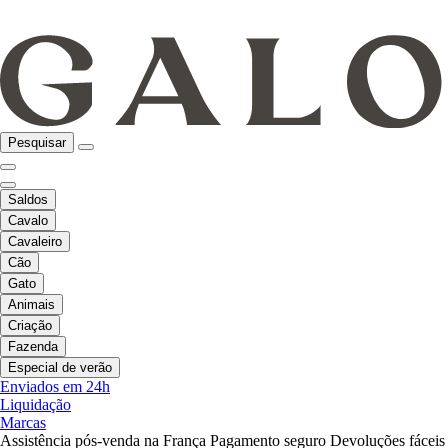
Pesquisar
Saldos
Cavalo
Cavaleiro
Cão
Gato
Animais
Criação
Fazenda
Especial de verão
Enviados em 24h
Liquidação
Marcas
Assistência pós-venda na França
Pagamento seguro
Devoluções fáceis