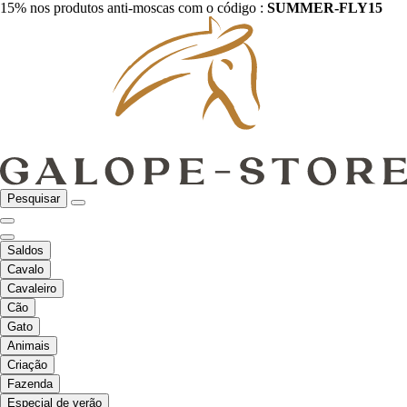
15% nos produtos anti-moscas com o código :
SUMMER-FLY15
Pesquisar
Saldos
Cavalo
Cavaleiro
Cão
Gato
Animais
Criação
Fazenda
Especial de verão