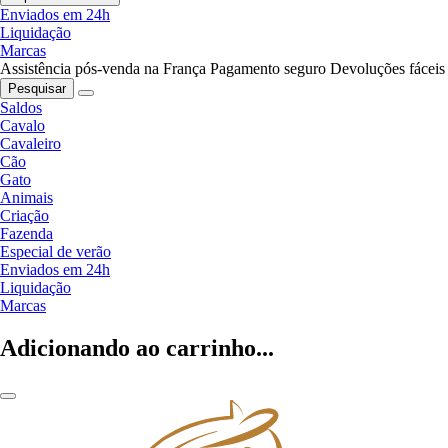
Enviados em 24h
Liquidação
Marcas
Assistência pós-venda na França
Pagamento seguro
Devoluções fáceis
Pesquisar
Saldos
Cavalo
Cavaleiro
Cão
Gato
Animais
Criação
Fazenda
Especial de verão
Enviados em 24h
Liquidação
Marcas
Adicionando ao carrinho...