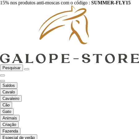
15% nos produtos anti-moscas com o código :
SUMMER-FLY15
Pesquisar
Saldos
Cavalo
Cavaleiro
Cão
Gato
Animais
Criação
Fazenda
Especial de verão