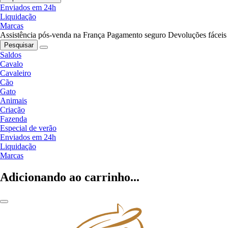
Enviados em 24h
Liquidação
Marcas
Assistência pós-venda na França
Pagamento seguro
Devoluções fáceis
Pesquisar
Saldos
Cavalo
Cavaleiro
Cão
Gato
Animais
Criação
Fazenda
Especial de verão
Enviados em 24h
Liquidação
Marcas
Adicionando ao carrinho...