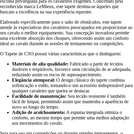
escolha privilegiada para os cavaleiros exigentes. Concebido pela
reconhecida marca LeMieux, este tapete destina-se àqueles que
buscam a excelência na sua experiência equestre.
Elaborado especificamente para o salto de obstáculos, este tapete
atende às expectativas dos cavaleiros preocupados em proporcionar ao
seu cavalo o melhor equipamento. Sua concepção inovadora permite
uma excelente absorção dos choques, oferecendo assim um conforto
ideal ao cavalo durante as sessões de treinamento ou competições.
O Tapete de CSO possui várias características que o distinguem:
Materiais de alta qualidade:
Fabricado a partir de tecidos
duráveis e respiráveis, favorece uma circulação de ar adequada,
reduzindo assim os riscos de superaquecimento.
Elegância atemporal:
O design clássico do tapete combina
sofisticação e estilo, tornando-o um acessório indispensável para
qualquer cavaleiro que queira se destacar.
Facilidade de manutenção:
Seu tecido resistente é também
fácil de limpar, permitindo assim que mantenha a aparência de
novo ao longo do tempo.
Adição de acolchoamento:
A espuma integrada otimiza o
conforto, ao mesmo tempo que permite uma melhor adaptação
aos movimentos do cavalo.
Seja para uso em competições ou durante simples treinamentos, o