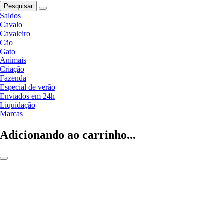
Pesquisar
Saldos
Cavalo
Cavaleiro
Cão
Gato
Animais
Criação
Fazenda
Especial de verão
Enviados em 24h
Liquidação
Marcas
Adicionando ao carrinho...