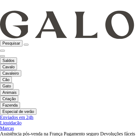
Pesquisar
Saldos
Cavalo
Cavaleiro
Cão
Gato
Animais
Criação
Fazenda
Especial de verão
Enviados em 24h
Liquidação
Marcas
Assistência pós-venda na França
Pagamento seguro
Devoluções fáceis