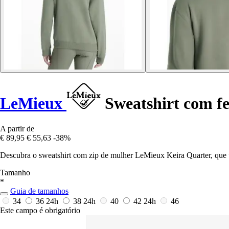
LeMieux
Sweatshirt com fe
A partir de
€ 89,95
€ 55,63
-38%
Descubra o sweatshirt com zip de mulher LeMieux Keira Quarter, que un
Tamanho
*
Guia de tamanhos
34
36
24h
38
24h
40
42
24h
46
Este campo é obrigatório