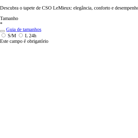
Descubra o tapete de CSO LeMieux: elegância, conforto e desempenho o
Tamanho
*
Guia de tamanhos
S/M
L
24h
Este campo é obrigatório