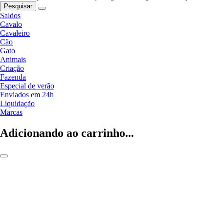
Pesquisar
Saldos
Cavalo
Cavaleiro
Cão
Gato
Animais
Criação
Fazenda
Especial de verão
Enviados em 24h
Liquidação
Marcas
Adicionando ao carrinho...