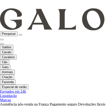
Pesquisar
Saldos
Cavalo
Cavaleiro
Cão
Gato
Animais
Criação
Fazenda
Especial de verão
Enviados em 24h
Liquidação
Marcas
Assistência pós-venda na França
Pagamento seguro
Devoluções fáceis