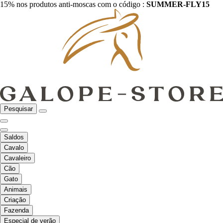
15% nos produtos anti-moscas com o código :
SUMMER-FLY15
Pesquisar
Saldos
Cavalo
Cavaleiro
Cão
Gato
Animais
Criação
Fazenda
Especial de verão