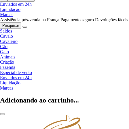
Enviados em 24h
Liquidação
Marcas
Assistência pós-venda na França
Pagamento seguro
Devoluções fáceis
Pesquisar
Saldos
Cavalo
Cavaleiro
Cão
Gato
Animais
Criação
Fazenda
Especial de verão
Enviados em 24h
Liquidação
Marcas
Adicionando ao carrinho...