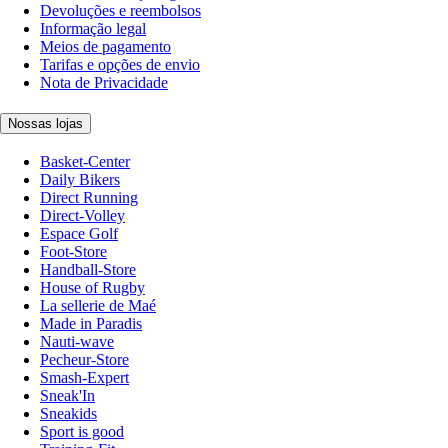
Devoluções e reembolsos
Informação legal
Meios de pagamento
Tarifas e opções de envio
Nota de Privacidade
Nossas lojas
Basket-Center
Daily Bikers
Direct Running
Direct-Volley
Espace Golf
Foot-Store
Handball-Store
House of Rugby
La sellerie de Maé
Made in Paradis
Nauti-wave
Pecheur-Store
Smash-Expert
Sneak'In
Sneakids
Sport is good