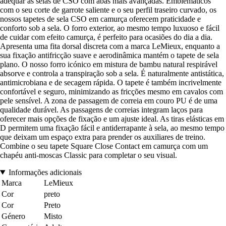
adequar às selas de CSO com abas mais avançadas. Emblemáticos
com o seu corte de garrote saliente e o seu perfil traseiro curvado, os
nossos tapetes de sela CSO em camurça oferecem praticidade e
conforto sob a sela. O forro exterior, ao mesmo tempo luxuoso e fácil
de cuidar com efeito camurça, é perfeito para ocasiões do dia a dia.
Apresenta uma fita dorsal discreta com a marca LeMieux, enquanto a
sua fixação antifricção suave e aerodinâmica mantém o tapete de sela
plano. O nosso forro icónico em mistura de bambu natural respirável
absorve e controla a transpiração sob a sela. É naturalmente antistática,
antimicrobiana e de secagem rápida. O tapete é também incrivelmente
confortável e seguro, minimizando as fricções mesmo em cavalos com
pele sensível. A zona de passagem de correia em couro PU é de uma
qualidade durável. As passagens de correias integram laços para
oferecer mais opções de fixação e um ajuste ideal. As tiras elásticas em
D permitem uma fixação fácil e antiderrapante à sela, ao mesmo tempo
que deixam um espaço extra para prender os auxiliares de treino.
Combine o seu tapete Square Close Contact em camurça com um
chapéu anti-moscas Classic para completar o seu visual.
Informações adicionais
Marca
LeMieux
Cor
preto
Cor
Preto
Género
Misto