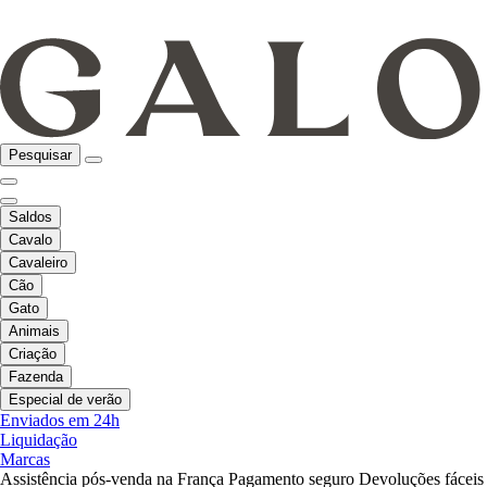
Pesquisar
Saldos
Cavalo
Cavaleiro
Cão
Gato
Animais
Criação
Fazenda
Especial de verão
Enviados em 24h
Liquidação
Marcas
Assistência pós-venda na França
Pagamento seguro
Devoluções fáceis