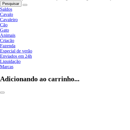
Pesquisar
Saldos
Cavalo
Cavaleiro
Cão
Gato
Animais
Criação
Fazenda
Especial de verão
Enviados em 24h
Liquidação
Marcas
Adicionando ao carrinho...