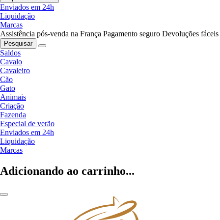
Enviados em 24h
Liquidação
Marcas
Assistência pós-venda na França
Pagamento seguro
Devoluções fáceis
Pesquisar
Saldos
Cavalo
Cavaleiro
Cão
Gato
Animais
Criação
Fazenda
Especial de verão
Enviados em 24h
Liquidação
Marcas
Adicionando ao carrinho...