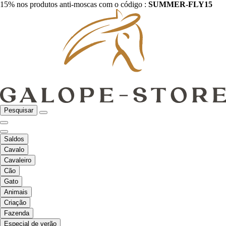
15% nos produtos anti-moscas com o código :
SUMMER-FLY15
Pesquisar
Saldos
Cavalo
Cavaleiro
Cão
Gato
Animais
Criação
Fazenda
Especial de verão