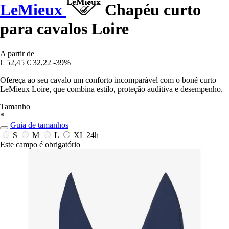
LeMieux
Chapéu curto
para cavalos Loire
A partir de
€ 52,45
€ 32,22
-39%
Ofereça ao seu cavalo um conforto incomparável com o boné curto
LeMieux Loire, que combina estilo, proteção auditiva e desempenho.
Tamanho
*
Guia de tamanhos
S
M
L
XL
24h
Este campo é obrigatório