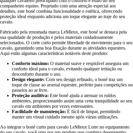
qualquer cavaleiro preocupado com o conforto e estilo do seu
companheiro equino. Projetado com uma atenção especial aos
detalhes, este boné combina funcionalidade e estética, oferecendo
proteção ideal enquanto adiciona um toque elegante ao traje do seu
cavalo.
Fabricado pela renomada marca LeMieux, este boné se destaca pela
sua qualidade de produção e pelos materiais cuidadosamente
selecionados. O corte curto permite liberdade de movimento para o seu
cavalo, garantindo uma boa fixação durante as atividades equestres.
Aqui estão algumas características notáveis deste produto:
Conforto máximo:
O material suave e respirável assegura um
conforto ideal para o cavalo, evitando qualquer irritação ou
desconforto durante o uso.
Design elegante:
Com seu design refinado, o boné traz um
toque de classe ao arsenal equestre, perfeito para competições ou
passeios ao ar livre.
Proteção auditiva:
Este boné ajuda a atenuar os ruídos
ambientes, proporcionando assim uma certa tranquilidade ao seu
cavalo em ambientes por vezes estressantes.
Facilidade de manutenção:
É fácil de limpar, permitindo
manter um visual cuidado mesmo após várias utilizações.
Ao integrar o boné curto para cavalo LeMieux Loire no equipamento
do seu cavalo, você opta por um produto que combina desempenho,