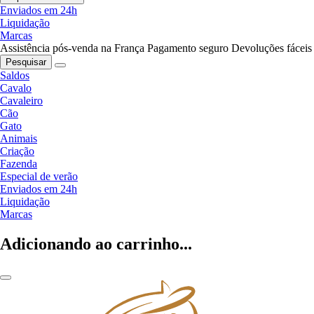
Enviados em 24h
Liquidação
Marcas
Assistência pós-venda na França
Pagamento seguro
Devoluções fáceis
Pesquisar
Saldos
Cavalo
Cavaleiro
Cão
Gato
Animais
Criação
Fazenda
Especial de verão
Enviados em 24h
Liquidação
Marcas
Adicionando ao carrinho...