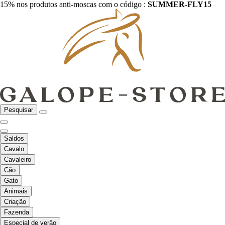
15% nos produtos anti-moscas com o código :
SUMMER-FLY15
Pesquisar
Saldos
Cavalo
Cavaleiro
Cão
Gato
Animais
Criação
Fazenda
Especial de verão