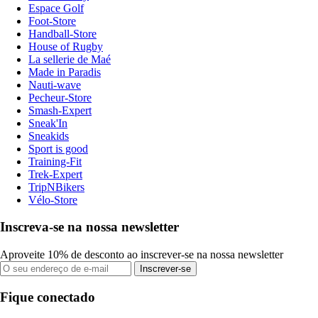
Espace Golf
Foot-Store
Handball-Store
House of Rugby
La sellerie de Maé
Made in Paradis
Nauti-wave
Pecheur-Store
Smash-Expert
Sneak'In
Sneakids
Sport is good
Training-Fit
Trek-Expert
TripNBikers
Vélo-Store
Inscreva-se na nossa newsletter
Aproveite 10% de desconto ao inscrever-se na nossa newsletter
Inscrever-se
Fique conectado