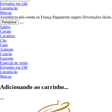
Enviados em 24h
Liquidação
Marcas
Assistência pós-venda na França
Pagamento seguro
Devoluções fáceis
Pesquisar
Saldos
Cavalo
Cavaleiro
Cão
Gato
Animais
Criação
Fazenda
Especial de verão
Enviados em 24h
Liquidação
Marcas
Adicionando ao carrinho...