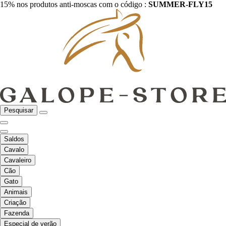
15% nos produtos anti-moscas com o código :
SUMMER-FLY15
Pesquisar
Saldos
Cavalo
Cavaleiro
Cão
Gato
Animais
Criação
Fazenda
Especial de verão