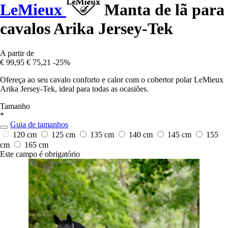
LeMieux
Manta de lã para
cavalos Arika Jersey-Tek
A partir de
€ 99,95
€ 75,21
-25%
Ofereça ao seu cavalo conforto e calor com o cobertor polar LeMieux
Arika Jersey-Tek, ideal para todas as ocasiões.
Tamanho
*
Guia de tamanhos
120 cm
125 cm
135 cm
140 cm
145 cm
155
cm
165 cm
Este campo é obrigatório