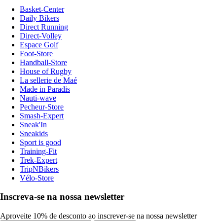
Basket-Center
Daily Bikers
Direct Running
Direct-Volley
Espace Golf
Foot-Store
Handball-Store
House of Rugby
La sellerie de Maé
Made in Paradis
Nauti-wave
Pecheur-Store
Smash-Expert
Sneak'In
Sneakids
Sport is good
Training-Fit
Trek-Expert
TripNBikers
Vélo-Store
Inscreva-se na nossa newsletter
Aproveite 10% de desconto ao inscrever-se na nossa newsletter