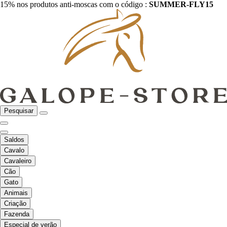
15% nos produtos anti-moscas com o código :
SUMMER-FLY15
Pesquisar
Saldos
Cavalo
Cavaleiro
Cão
Gato
Animais
Criação
Fazenda
Especial de verão