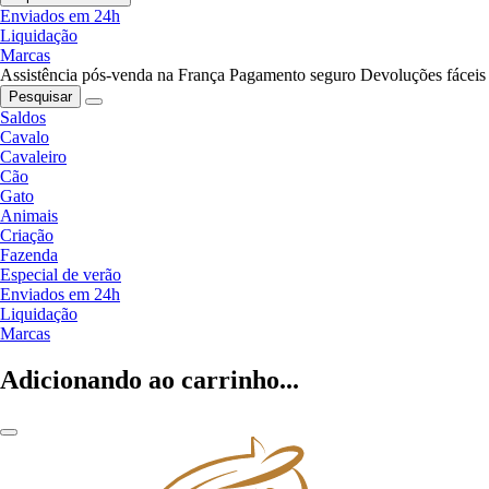
Enviados em 24h
Liquidação
Marcas
Assistência pós-venda na França
Pagamento seguro
Devoluções fáceis
Pesquisar
Saldos
Cavalo
Cavaleiro
Cão
Gato
Animais
Criação
Fazenda
Especial de verão
Enviados em 24h
Liquidação
Marcas
Adicionando ao carrinho...