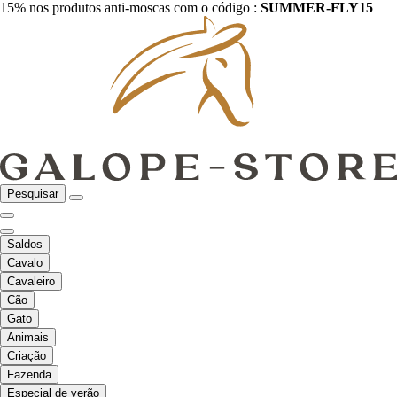
15% nos produtos anti-moscas com o código :
SUMMER-FLY15
Pesquisar
Saldos
Cavalo
Cavaleiro
Cão
Gato
Animais
Criação
Fazenda
Especial de verão