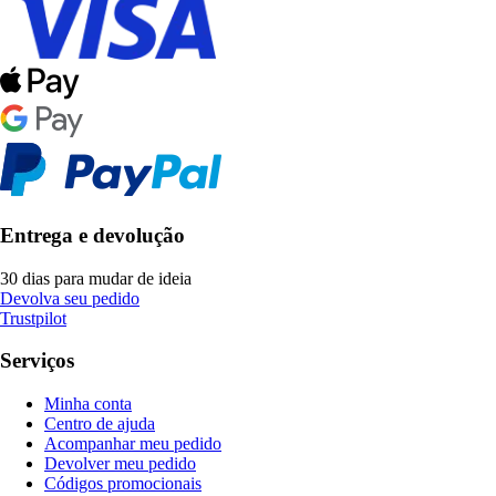
Entrega e devolução
30 dias para mudar de ideia
Devolva seu pedido
Trustpilot
Serviços
Minha conta
Centro de ajuda
Acompanhar meu pedido
Devolver meu pedido
Códigos promocionais