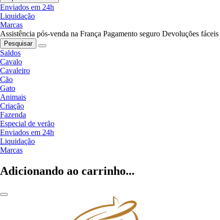
Enviados em 24h
Liquidação
Marcas
Assistência pós-venda na França
Pagamento seguro
Devoluções fáceis
Pesquisar
Saldos
Cavalo
Cavaleiro
Cão
Gato
Animais
Criação
Fazenda
Especial de verão
Enviados em 24h
Liquidação
Marcas
Adicionando ao carrinho...