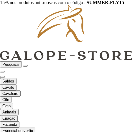
15% nos produtos anti-moscas com o código :
SUMMER-FLY15
Pesquisar
Saldos
Cavalo
Cavaleiro
Cão
Gato
Animais
Criação
Fazenda
Especial de verão