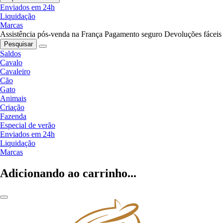
Enviados em 24h
Liquidação
Marcas
Assistência pós-venda na França
Pagamento seguro
Devoluções fáceis
Pesquisar
Saldos
Cavalo
Cavaleiro
Cão
Gato
Animais
Criação
Fazenda
Especial de verão
Enviados em 24h
Liquidação
Marcas
Adicionando ao carrinho...