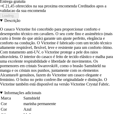
Entrega gratuita
+€ 21,45
oferecidos na sua proxima encomenda
Creditados apos a
validacao da sua encomenda
Loading...
Descrição
O casaco Victorine foi concebido para proporcionar conforto e
desempenho técnico em cavaliers. O seu corte fino e assimétrico (mais
curto à frente do que atrás) garante um ajuste perfeito, elegância e
conforto na condução. O Victorine é fabricado com um tecido técnico
altamente respirável, flexível, leve e resistente para um conforto ótimo.
Com tratamento anti-UV, o Victorine protege a pele dos raios
ultravioleta. O interior do casaco é feito de tecido elástico e malha para
uma excelente respirabilidade e liberdade de movimentos. Os
pormenores em cristais Swarovski®, como o brasão Samshield na
manga e os cristais nos punhos, juntamente com os elementos
Alcantara® genuínos, fazem do Victorine um casaco elegante e
feminino. O bolso no peito confere-lhe originalidade e distinção. O
Victorine também está disponível na versão Victorine Crystal Fabric.
Informações adicionais
Marca
Samshield
Cor
marinha permanente
Cor
Azul