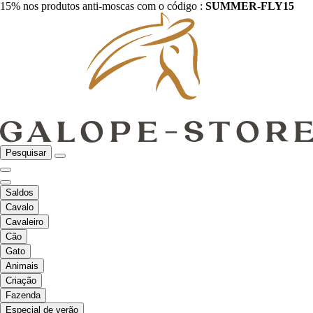
15% nos produtos anti-moscas com o código :
SUMMER-FLY15
Pesquisar
Saldos
Cavalo
Cavaleiro
Cão
Gato
Animais
Criação
Fazenda
Especial de verão