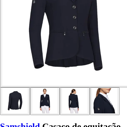
Samshield
Casaco de equitação