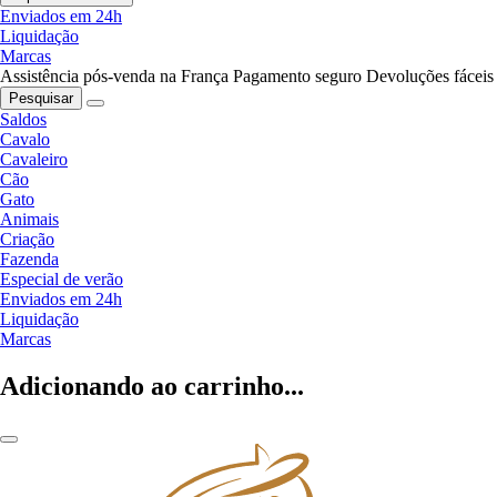
Enviados em 24h
Liquidação
Marcas
Assistência pós-venda na França
Pagamento seguro
Devoluções fáceis
Pesquisar
Saldos
Cavalo
Cavaleiro
Cão
Gato
Animais
Criação
Fazenda
Especial de verão
Enviados em 24h
Liquidação
Marcas
Adicionando ao carrinho...