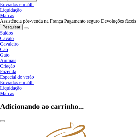
Enviados em 24h
Liquidação
Marcas
Assistência pós-venda na França
Pagamento seguro
Devoluções fáceis
Pesquisar
Saldos
Cavalo
Cavaleiro
Cão
Gato
Animais
Criação
Fazenda
Especial de verão
Enviados em 24h
Liquidação
Marcas
Adicionando ao carrinho...