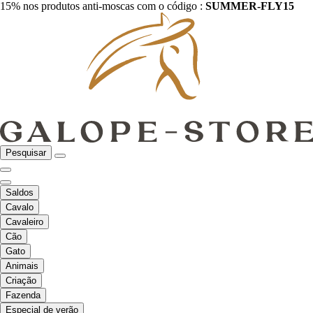
15% nos produtos anti-moscas com o código :
SUMMER-FLY15
Pesquisar
Saldos
Cavalo
Cavaleiro
Cão
Gato
Animais
Criação
Fazenda
Especial de verão