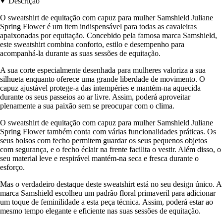
Descrição
O sweatshirt de equitação com capuz para mulher Samshield Juliane
Spring Flower é um item indispensável para todas as cavaleiras
apaixonadas por equitação. Concebido pela famosa marca Samshield,
este sweatshirt combina conforto, estilo e desempenho para
acompanhá-la durante as suas sessões de equitação.
A sua corte especialmente desenhada para mulheres valoriza a sua
silhueta enquanto oferece uma grande liberdade de movimento. O
capuz ajustável protege-a das intempéries e mantém-na aquecida
durante os seus passeios ao ar livre. Assim, poderá aproveitar
plenamente a sua paixão sem se preocupar com o clima.
O sweatshirt de equitação com capuz para mulher Samshield Juliane
Spring Flower também conta com várias funcionalidades práticas. Os
seus bolsos com fecho permitem guardar os seus pequenos objetos
com segurança, e o fecho éclair na frente facilita o vestir. Além disso, o
seu material leve e respirável mantém-na seca e fresca durante o
esforço.
Mas o verdadeiro destaque deste sweatshirt está no seu design único. A
marca Samshield escolheu um padrão floral primaveril para adicionar
um toque de feminilidade a esta peça técnica. Assim, poderá estar ao
mesmo tempo elegante e eficiente nas suas sessões de equitação.