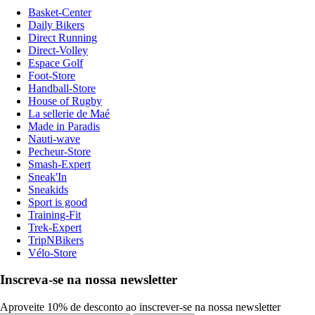
Basket-Center
Daily Bikers
Direct Running
Direct-Volley
Espace Golf
Foot-Store
Handball-Store
House of Rugby
La sellerie de Maé
Made in Paradis
Nauti-wave
Pecheur-Store
Smash-Expert
Sneak'In
Sneakids
Sport is good
Training-Fit
Trek-Expert
TripNBikers
Vélo-Store
Inscreva-se na nossa newsletter
Aproveite 10% de desconto ao inscrever-se na nossa newsletter