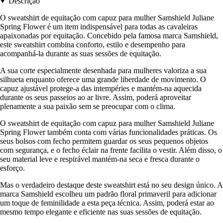
Descrição
O sweatshirt de equitação com capuz para mulher Samshield Juliane
Spring Flower é um item indispensável para todas as cavaleiras
apaixonadas por equitação. Concebido pela famosa marca Samshield,
este sweatshirt combina conforto, estilo e desempenho para
acompanhá-la durante as suas sessões de equitação.
A sua corte especialmente desenhada para mulheres valoriza a sua
silhueta enquanto oferece uma grande liberdade de movimento. O
capuz ajustável protege-a das intempéries e mantém-na aquecida
durante os seus passeios ao ar livre. Assim, poderá aproveitar
plenamente a sua paixão sem se preocupar com o clima.
O sweatshirt de equitação com capuz para mulher Samshield Juliane
Spring Flower também conta com várias funcionalidades práticas. Os
seus bolsos com fecho permitem guardar os seus pequenos objetos
com segurança, e o fecho éclair na frente facilita o vestir. Além disso, o
seu material leve e respirável mantém-na seca e fresca durante o
esforço.
Mas o verdadeiro destaque deste sweatshirt está no seu design único. A
marca Samshield escolheu um padrão floral primaveril para adicionar
um toque de feminilidade a esta peça técnica. Assim, poderá estar ao
mesmo tempo elegante e eficiente nas suas sessões de equitação.