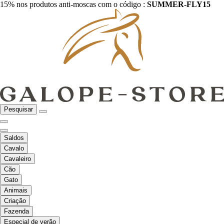
15% nos produtos anti-moscas com o código :
SUMMER-FLY15
Pesquisar
Saldos
Cavalo
Cavaleiro
Cão
Gato
Animais
Criação
Fazenda
Especial de verão