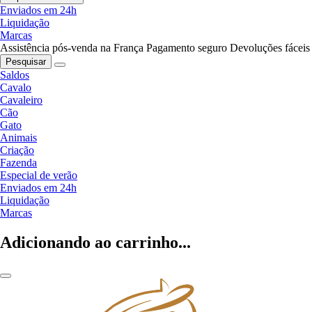
Enviados em 24h
Liquidação
Marcas
Assistência pós-venda na França
Pagamento seguro
Devoluções fáceis
Pesquisar
Saldos
Cavalo
Cavaleiro
Cão
Gato
Animais
Criação
Fazenda
Especial de verão
Enviados em 24h
Liquidação
Marcas
Adicionando ao carrinho...