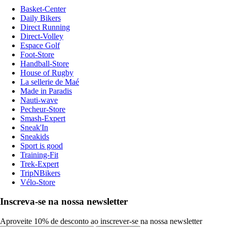
Basket-Center
Daily Bikers
Direct Running
Direct-Volley
Espace Golf
Foot-Store
Handball-Store
House of Rugby
La sellerie de Maé
Made in Paradis
Nauti-wave
Pecheur-Store
Smash-Expert
Sneak'In
Sneakids
Sport is good
Training-Fit
Trek-Expert
TripNBikers
Vélo-Store
Inscreva-se na nossa newsletter
Aproveite 10% de desconto ao inscrever-se na nossa newsletter