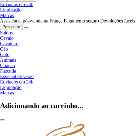
Enviados em 24h
Liquidação
Marcas
Assistência pós-venda na França
Pagamento seguro
Devoluções fáceis
Pesquisar
Saldos
Cavalo
Cavaleiro
Cão
Gato
Animais
Criação
Fazenda
Especial de verão
Enviados em 24h
Liquidação
Marcas
Adicionando ao carrinho...