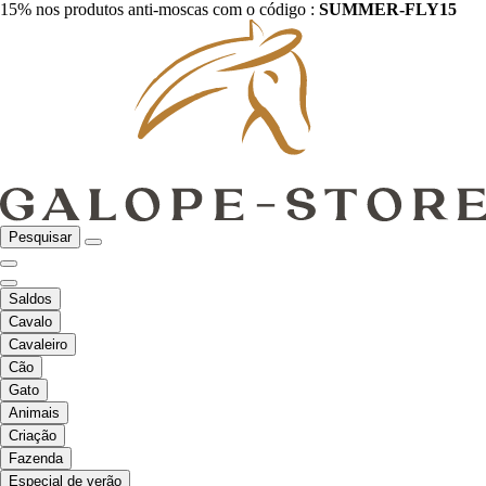
15% nos produtos anti-moscas com o código :
SUMMER-FLY15
Pesquisar
Saldos
Cavalo
Cavaleiro
Cão
Gato
Animais
Criação
Fazenda
Especial de verão