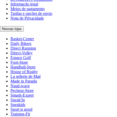
Informação legal
Meios de pagamento
Tarifas e opções de envio
Nota de Privacidade
Nossas lojas
Basket-Center
Daily Bikers
Direct Running
Direct-Volley
Espace Golf
Foot-Store
Handball-Store
House of Rugby
La sellerie de Maé
Made in Paradis
Nauti-wave
Pecheur-Store
Smash-Expert
Sneak'In
Sneakids
Sport is good
Training-Fit