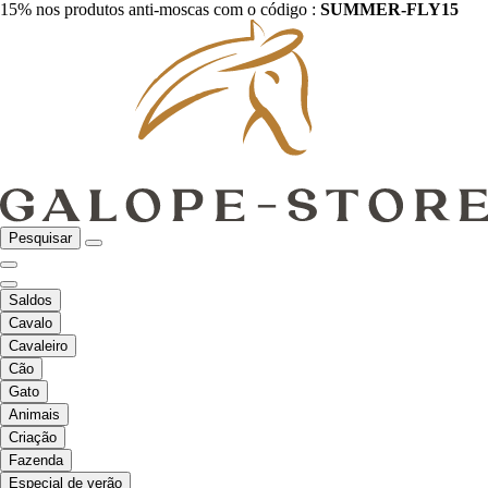
15% nos produtos anti-moscas com o código :
SUMMER-FLY15
Pesquisar
Saldos
Cavalo
Cavaleiro
Cão
Gato
Animais
Criação
Fazenda
Especial de verão