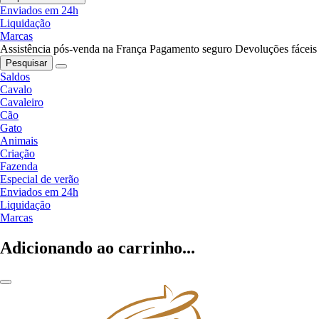
Enviados em 24h
Liquidação
Marcas
Assistência pós-venda na França
Pagamento seguro
Devoluções fáceis
Pesquisar
Saldos
Cavalo
Cavaleiro
Cão
Gato
Animais
Criação
Fazenda
Especial de verão
Enviados em 24h
Liquidação
Marcas
Adicionando ao carrinho...