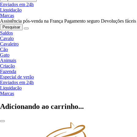
Enviados em 24h
Liquidação
Marcas
Assistência pós-venda na França
Pagamento seguro
Devoluções fáceis
Pesquisar
Saldos
Cavalo
Cavaleiro
Cão
Gato
Animais
Criação
Fazenda
Especial de verão
Enviados em 24h
Liquidação
Marcas
Adicionando ao carrinho...