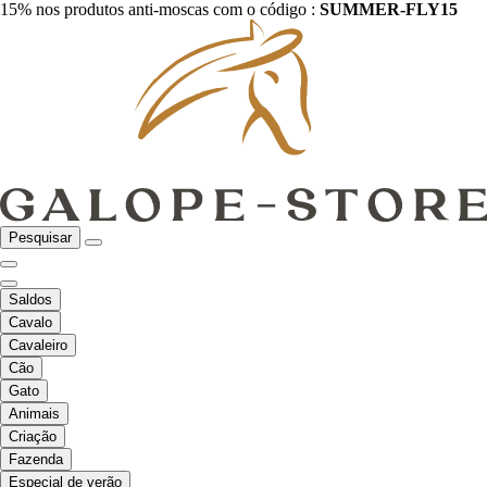
15% nos produtos anti-moscas com o código :
SUMMER-FLY15
Pesquisar
Saldos
Cavalo
Cavaleiro
Cão
Gato
Animais
Criação
Fazenda
Especial de verão