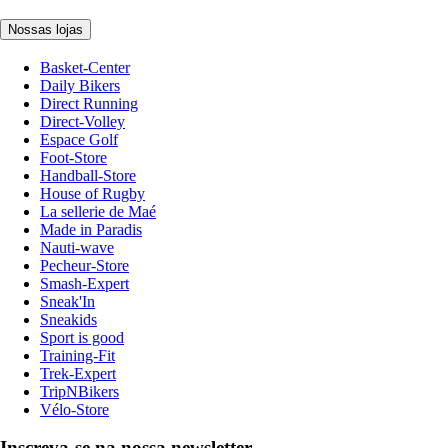
Nossas lojas
Basket-Center
Daily Bikers
Direct Running
Direct-Volley
Espace Golf
Foot-Store
Handball-Store
House of Rugby
La sellerie de Maé
Made in Paradis
Nauti-wave
Pecheur-Store
Smash-Expert
Sneak'In
Sneakids
Sport is good
Training-Fit
Trek-Expert
TripNBikers
Vélo-Store
Inscreva-se na nossa newsletter