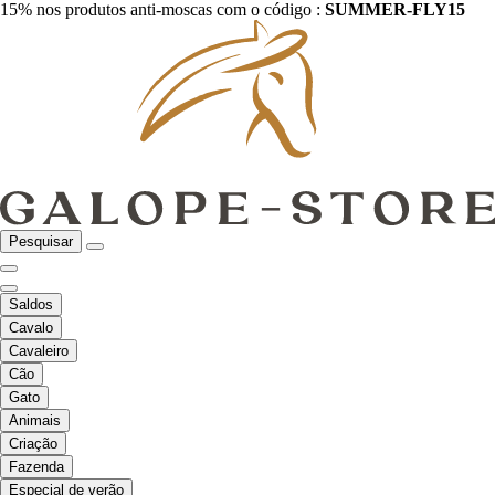
15% nos produtos anti-moscas com o código :
SUMMER-FLY15
Pesquisar
Saldos
Cavalo
Cavaleiro
Cão
Gato
Animais
Criação
Fazenda
Especial de verão