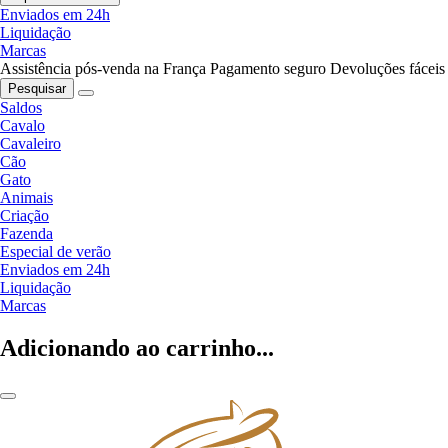
Enviados em 24h
Liquidação
Marcas
Assistência pós-venda na França
Pagamento seguro
Devoluções fáceis
Pesquisar
Saldos
Cavalo
Cavaleiro
Cão
Gato
Animais
Criação
Fazenda
Especial de verão
Enviados em 24h
Liquidação
Marcas
Adicionando ao carrinho...