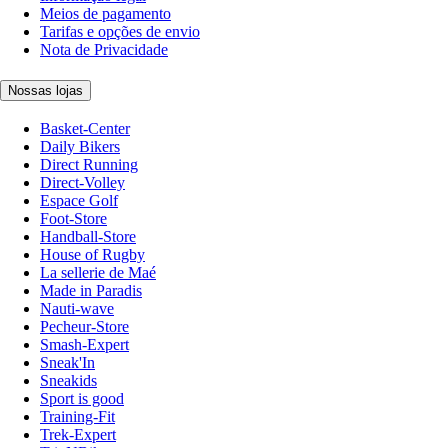
Meios de pagamento
Tarifas e opções de envio
Nota de Privacidade
Nossas lojas
Basket-Center
Daily Bikers
Direct Running
Direct-Volley
Espace Golf
Foot-Store
Handball-Store
House of Rugby
La sellerie de Maé
Made in Paradis
Nauti-wave
Pecheur-Store
Smash-Expert
Sneak'In
Sneakids
Sport is good
Training-Fit
Trek-Expert