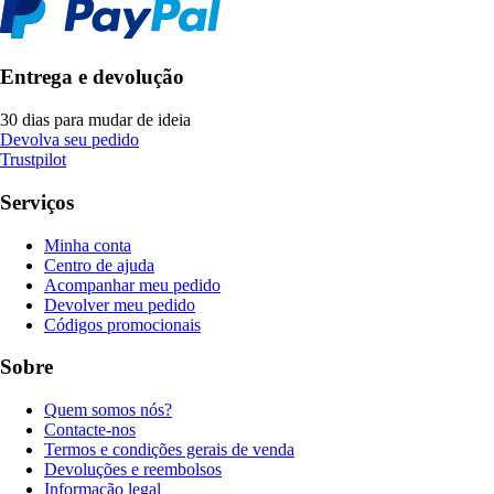
Entrega e devolução
30 dias para mudar de ideia
Devolva seu pedido
Trustpilot
Serviços
Minha conta
Centro de ajuda
Acompanhar meu pedido
Devolver meu pedido
Códigos promocionais
Sobre
Quem somos nós?
Contacte-nos
Termos e condições gerais de venda
Devoluções e reembolsos
Informação legal