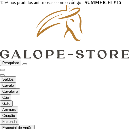
15% nos produtos anti-moscas com o código :
SUMMER-FLY15
Pesquisar
Saldos
Cavalo
Cavaleiro
Cão
Gato
Animais
Criação
Fazenda
Especial de verão