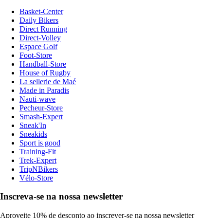
Basket-Center
Daily Bikers
Direct Running
Direct-Volley
Espace Golf
Foot-Store
Handball-Store
House of Rugby
La sellerie de Maé
Made in Paradis
Nauti-wave
Pecheur-Store
Smash-Expert
Sneak'In
Sneakids
Sport is good
Training-Fit
Trek-Expert
TripNBikers
Vélo-Store
Inscreva-se na nossa newsletter
Aproveite 10% de desconto ao inscrever-se na nossa newsletter