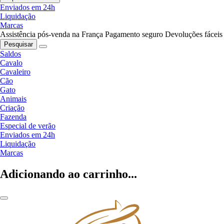
Enviados em 24h
Liquidação
Marcas
Assistência pós-venda na França
Pagamento seguro
Devoluções fáceis
Pesquisar
Saldos
Cavalo
Cavaleiro
Cão
Gato
Animais
Criação
Fazenda
Especial de verão
Enviados em 24h
Liquidação
Marcas
Adicionando ao carrinho...