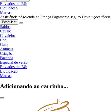
Enviados em 24h
Liquidação
Marcas
Assistência pós-venda na França
Pagamento seguro
Devoluções fáceis
Pesquisar
Saldos
Cavalo
Cavaleiro
Cão
Gato
Animais
Criação
Fazenda
Especial de verão
Enviados em 24h
Liquidação
Marcas
Adicionando ao carrinho...