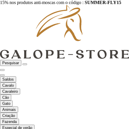
15% nos produtos anti-moscas com o código :
SUMMER-FLY15
Pesquisar
Saldos
Cavalo
Cavaleiro
Cão
Gato
Animais
Criação
Fazenda
Especial de verão