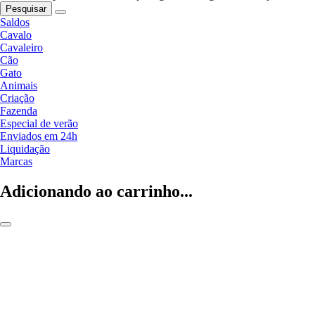
Pesquisar
Saldos
Cavalo
Cavaleiro
Cão
Gato
Animais
Criação
Fazenda
Especial de verão
Enviados em 24h
Liquidação
Marcas
Adicionando ao carrinho...