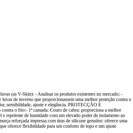
s (as V-Skin): - Analisar os produtos existentes no mercado; -
se luvas de inverno que proporcionassem uma melhor proteção contra o
calor, sensibilidade, ajuste e elegância. PROTECÇÃO E
ontra o frio:- 1ª camada: Couro de cabra: proporciona a melhor
irável e repelente de humidade com um elevado poder de isolamento ao
amurça reforçada impressa com tiras de silicone genuíno: oferece uma
 que oferece flexibilidade para um conforto de topo e um ajuste