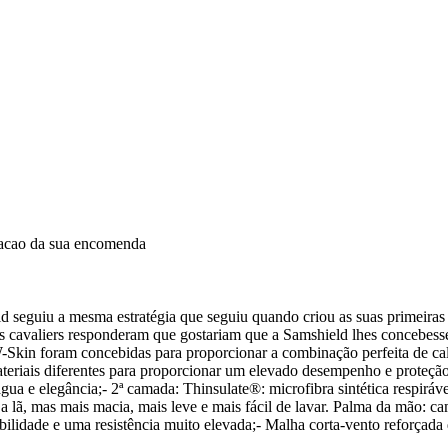
dacao da sua encomenda
 a mesma estratégia que seguiu quando criou as suas primeiras luva
os cavaliers responderam que gostariam que a Samshield lhes concebes
s W-Skin foram concebidas para proporcionar a combinação perfeita de 
iais diferentes para proporcionar um elevado desempenho e proteção c
 à água e elegância;- 2ª camada: Thinsulate®: microfibra sintética resp
 a lã, mas mais macia, mais leve e mais fácil de lavar. Palma da mão: c
ibilidade e uma resistência muito elevada;- Malha corta-vento reforçada