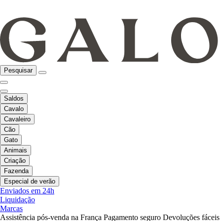
Pesquisar
Saldos
Cavalo
Cavaleiro
Cão
Gato
Animais
Criação
Fazenda
Especial de verão
Enviados em 24h
Liquidação
Marcas
Assistência pós-venda na França
Pagamento seguro
Devoluções fáceis