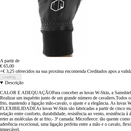
A partir de
€ 65,00
+€ 3,25
oferecidos na sua proxima encomenda
Creditados apos a vali
Loading...
Descrição
CALOR E ADEQUAÇÃOPara conceber as luvas W-Skin, a Samshield seguiu
Realizar um inquérito junto de um grande número de cavaliers.Todos 
frio, mantendo a ligação mão-cavalo, o ajuste e a elegância. As luva
FLEXIBILIDADEAs luvas W-Skin são fabricadas a partir de cinco mater
relação entre conforto, durabilidade, resistência ao vento, resistência
reter as moléculas de ar frio;- 3ª camada: Microfleece: tão quente como
aderência excecional, uma ligação perfeita entre a mão e o cavalo, flex
impecável.