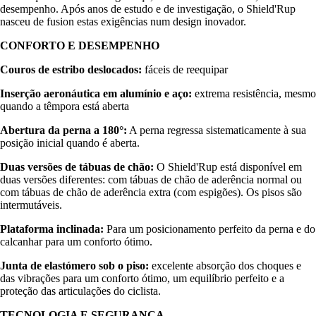
desempenho. Após anos de estudo e de investigação, o Shield'Rup
nasceu de fusion estas exigências num design inovador.
CONFORTO E DESEMPENHO
Couros de estribo deslocados:
fáceis de reequipar
Inserção aeronáutica em alumínio e aço:
extrema resistência, mesmo
quando a têmpora está aberta
Abertura da perna a 180°:
A perna regressa sistematicamente à sua
posição inicial quando é aberta.
Duas versões de tábuas de chão:
O Shield'Rup está disponível em
duas versões diferentes: com tábuas de chão de aderência normal ou
com tábuas de chão de aderência extra (com espigões). Os pisos são
intermutáveis.
Plataforma inclinada:
Para um posicionamento perfeito da perna e do
calcanhar para um conforto ótimo.
Junta de elastómero sob o piso:
excelente absorção dos choques e
das vibrações para um conforto ótimo, um equilíbrio perfeito e a
proteção das articulações do ciclista.
TECNOLOGIA E SEGURANÇA