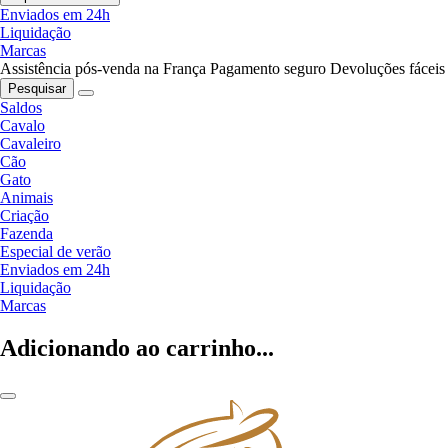
Enviados em 24h
Liquidação
Marcas
Assistência pós-venda na França
Pagamento seguro
Devoluções fáceis
Pesquisar
Saldos
Cavalo
Cavaleiro
Cão
Gato
Animais
Criação
Fazenda
Especial de verão
Enviados em 24h
Liquidação
Marcas
Adicionando ao carrinho...