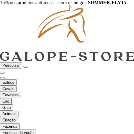
15% nos produtos anti-moscas com o código :
SUMMER-FLY15
Pesquisar
Saldos
Cavalo
Cavaleiro
Cão
Gato
Animais
Criação
Fazenda
Especial de verão