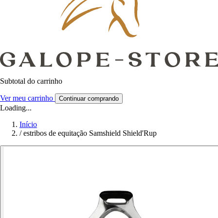
Subtotal do carrinho
Ver meu carrinho
Continuar comprando
Loading...
Início
/
estribos de equitação Samshield Shield'Rup