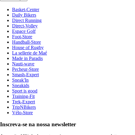
Basket-Center
Daily Bikers
Direct Running
Direct-Volley
Espace Golf
Foot-Store
Handball-Store
House of Rugby
La sellerie de Maé
Made in Paradis
Nauti-wave
Pecheur-Store
Smash-Expert
Sneak'In
Sneakids
Sport is good
Training-Fit
Trek-Expert
TripNBikers
Vélo-Store
Inscreva-se na nossa newsletter