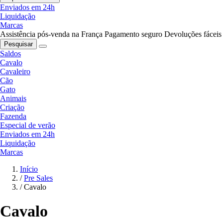
Enviados em 24h
Liquidação
Marcas
Assistência pós-venda na França
Pagamento seguro
Devoluções fáceis
Pesquisar
Saldos
Cavalo
Cavaleiro
Cão
Gato
Animais
Criação
Fazenda
Especial de verão
Enviados em 24h
Liquidação
Marcas
Início
/
Pre Sales
/
Cavalo
Cavalo