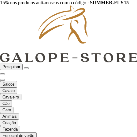
15% nos produtos anti-moscas com o código :
SUMMER-FLY15
Pesquisar
Saldos
Cavalo
Cavaleiro
Cão
Gato
Animais
Criação
Fazenda
Especial de verão